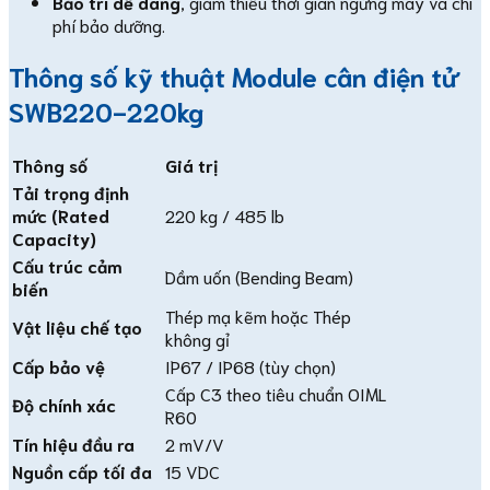
Bảo trì dễ dàng
, giảm thiểu thời gian ngừng máy và chi
phí bảo dưỡng.
Thông số kỹ thuật Module cân điện tử
SWB220-220kg
Thông số
Giá trị
Tải trọng định
mức (Rated
220 kg / 485 lb
Capacity)
Cấu trúc cảm
Dầm uốn (Bending Beam)
biến
Thép mạ kẽm hoặc Thép
Vật liệu chế tạo
không gỉ
Cấp bảo vệ
IP67 / IP68 (tùy chọn)
Cấp C3 theo tiêu chuẩn OIML
Độ chính xác
R60
Tín hiệu đầu ra
2 mV/V
Nguồn cấp tối đa
15 VDC