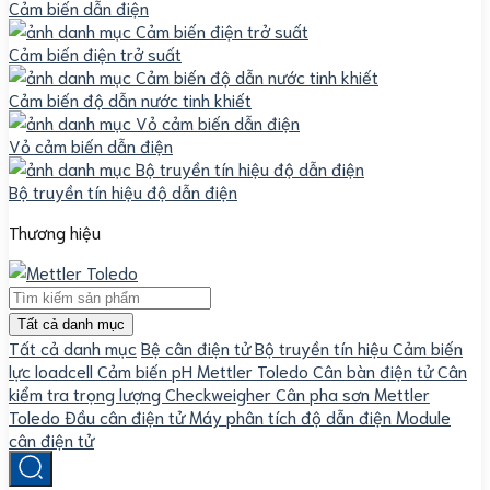
Cảm biến dẫn điện
Cảm biến điện trở suất
Cảm biến độ dẫn nước tinh khiết
Vỏ cảm biến dẫn điện
Bộ truyền tín hiệu độ dẫn điện
Thương hiệu
Tất cả danh mục
Tất cả danh mục
Bệ cân điện tử
Bộ truyền tín hiệu
Cảm biến
lực loadcell
Cảm biến pH Mettler Toledo
Cân bàn điện tử
Cân
kiểm tra trọng lượng Checkweigher
Cân pha sơn Mettler
Toledo
Đầu cân điện tử
Máy phân tích độ dẫn điện
Module
cân điện tử