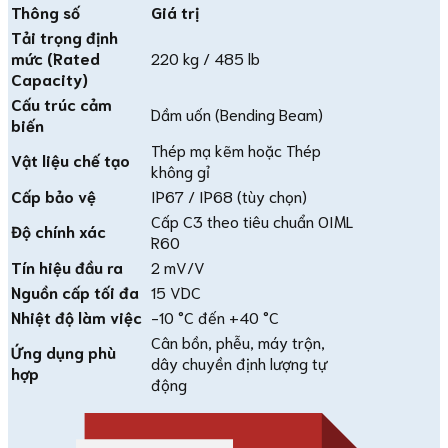
Thông số
Giá trị
Tải trọng định
mức (Rated
220 kg / 485 lb
Capacity)
Cấu trúc cảm
Dầm uốn (Bending Beam)
biến
Thép mạ kẽm hoặc Thép
Vật liệu chế tạo
không gỉ
Cấp bảo vệ
IP67 / IP68 (tùy chọn)
Cấp C3 theo tiêu chuẩn OIML
Độ chính xác
R60
Tín hiệu đầu ra
2 mV/V
Nguồn cấp tối đa
15 VDC
Nhiệt độ làm việc
-10 °C đến +40 °C
Cân bồn, phễu, máy trộn,
Ứng dụng phù
dây chuyền định lượng tự
hợp
động