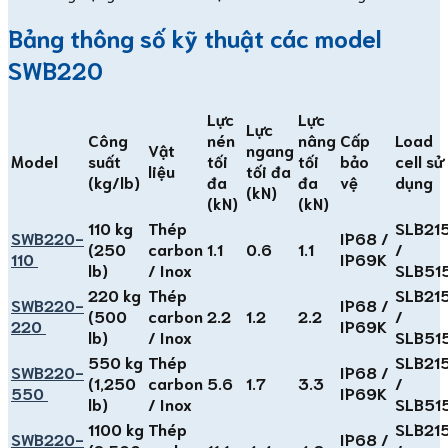
Bảng thông số kỹ thuật các model
SWB220
Lực
Lực
Lực
Công
nén
nâng
Cấp
Load
Vật
ngang
Model
suất
tối
tối
bảo
cell sử
liệu
tối đa
(kg/lb)
đa
đa
vệ
dụng
(kN)
(kN)
(kN)
110 kg
Thép
SLB21
SWB220-
IP68 /
(250
carbon
1.1
0.6
1.1
/
110
IP69K
lb)
/ Inox
SLB51
220 kg
Thép
SLB21
SWB220-
IP68 /
(500
carbon
2.2
1.2
2.2
/
220
IP69K
lb)
/ Inox
SLB51
550 kg
Thép
SLB21
SWB220-
IP68 /
(1,250
carbon
5.6
1.7
3.3
/
550
IP69K
lb)
/ Inox
SLB51
1100 kg
Thép
SLB21
SWB220-
IP68 /