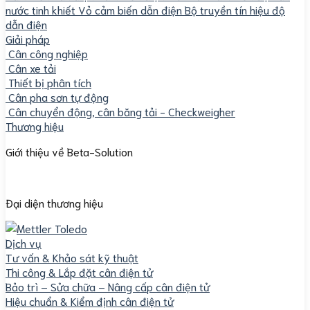
nước tinh khiết
Vỏ cảm biến dẫn điện
Bộ truyền tín hiệu độ
dẫn điện
Giải pháp
Cân công nghiệp
Cân xe tải
Thiết bị phân tích
Cân pha sơn tự động
Cân chuyển động, cân băng tải - Checkweigher
Thương hiệu
Giới thiệu về Beta-Solution
Đại diện thương hiệu
Dịch vụ
Tư vấn & Khảo sát kỹ thuật
Thi công & Lắp đặt cân điện tử
Bảo trì – Sửa chữa – Nâng cấp cân điện tử
Hiệu chuẩn & Kiểm định cân điện tử