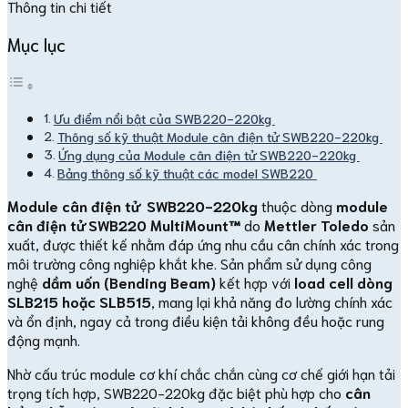
Thông tin chi tiết
Mục lục
Ưu điểm nổi bật của SWB220-220kg
Thông số kỹ thuật Module cân điện tử SWB220-220kg
Ứng dụng của Module cân điện tử SWB220-220kg
Bảng thông số kỹ thuật các model SWB220
Module cân điện tử SWB220-220kg
thuộc dòng
module
cân điện tử SWB220 MultiMount™
do
Mettler Toledo
sản
xuất, được thiết kế nhằm đáp ứng nhu cầu cân chính xác trong
môi trường công nghiệp khắt khe. Sản phẩm sử dụng công
nghệ
dầm uốn (Bending Beam)
kết hợp với
load cell dòng
SLB215 hoặc SLB515
, mang lại khả năng đo lường chính xác
và ổn định, ngay cả trong điều kiện tải không đều hoặc rung
động mạnh.
Nhờ cấu trúc module cơ khí chắc chắn cùng cơ chế giới hạn tải
trọng tích hợp, SWB220-220kg đặc biệt phù hợp cho
cân