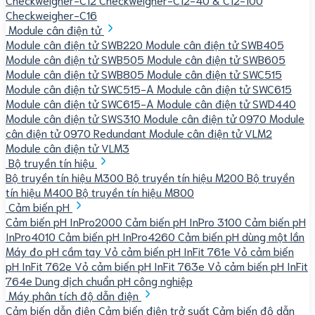
Checkweigher-C16
Module cân điện tử
Module cân điện tử SWB220
Module cân điện tử SWB405
Module cân điện tử SWB505
Module cân điện tử SWB605
Module cân điện tử SWB805
Module cân điện tử SWC515
Module cân điện tử SWC515-A
Module cân điện tử SWC615
Module cân điện tử SWC615-A
Module cân điện tử SWD440
Module cân điện tử SWS310
Module cân điện tử 0970
Module
cân điện tử 0970 Redundant
Module cân điện tử VLM2
Module cân điện tử VLM3
Bộ truyền tín hiệu
Bộ truyền tín hiệu M300
Bộ truyền tín hiệu M200
Bộ truyền
tín hiệu M400
Bộ truyền tín hiệu M800
Cảm biến pH
Cảm biến pH InPro2000
Cảm biến pH InPro 3100
Cảm biến pH
InPro4010
Cảm biến pH InPro4260
Cảm biến pH dùng một lần
Máy đo pH cầm tay
Vỏ cảm biến pH InFit 761e
Vỏ cảm biến
pH InFit 762e
Vỏ cảm biến pH InFit 763e
Vỏ cảm biến pH InFit
764e
Dung dịch chuẩn pH công nghiệp
Máy phân tích độ dẫn điện
Cảm biến dẫn điện
Cảm biến điện trở suất
Cảm biến độ dẫn