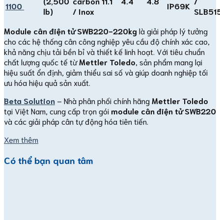
(2,500
carbon
11.1
4.4
4.8
/
1100
IP69K
lb)
/ Inox
SLB51
Module cân điện tử SWB220-220kg
là giải pháp lý tưởng
cho các hệ thống cân công nghiệp yêu cầu độ chính xác cao,
khả năng chịu tải bền bỉ và thiết kế linh hoạt. Với tiêu chuẩn
chất lượng quốc tế từ
Mettler Toledo
, sản phẩm mang lại
hiệu suất ổn định, giảm thiểu sai số và giúp doanh nghiệp tối
ưu hóa hiệu quả sản xuất.
Beta Solution
– Nhà phân phối chính hãng
Mettler Toledo
tại Việt Nam, cung cấp trọn gói
module cân điện tử SWB220
và các giải pháp cân tự động hóa tiên tiến.
Xem thêm
Có thể bạn quan tâm