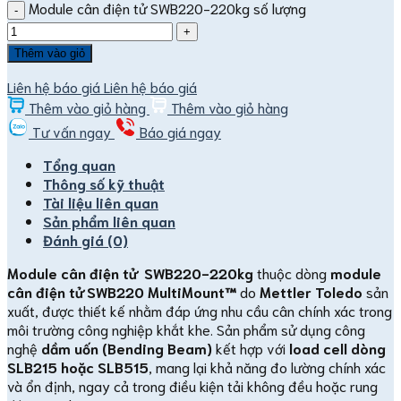
Module cân điện tử SWB220-220kg số lượng
Thêm vào giỏ
Liên hệ báo giá
Liên hệ báo giá
Thêm vào giỏ hàng
Thêm vào giỏ hàng
Tư vấn ngay
Báo giá ngay
Tổng quan
Thông số kỹ thuật
Tài liệu liên quan
Sản phẩm liên quan
Đánh giá (0)
Module cân điện tử SWB220-220kg
thuộc dòng
module
cân điện tử SWB220 MultiMount™
do
Mettler Toledo
sản
xuất, được thiết kế nhằm đáp ứng nhu cầu cân chính xác trong
môi trường công nghiệp khắt khe. Sản phẩm sử dụng công
nghệ
dầm uốn (Bending Beam)
kết hợp với
load cell dòng
SLB215 hoặc SLB515
, mang lại khả năng đo lường chính xác
và ổn định, ngay cả trong điều kiện tải không đều hoặc rung