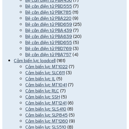
Bệ cân điện tử PBD555
(7)
Bệ cân điện tử PBK785
(11)
Bệ cân điện tử PBA220
(9)
Bệ cân điện tử PBD659
(25)
Bệ cân điện tử PBA439
(7)
Bệ cân điện tử PBA639
(20)
Bệ cân điện tử PBD655
(5)
Bệ cân điện tử PBD769
(3)
Bệ cân điện tử PBA757
(4)
Cảm biến lực loadcell
(161)
Cảm biến lực MT1022
(7)
Cảm biến lực SLC611
(3)
Cảm biến lực IL
(5)
Cảm biến lực MT1041
(7)
Cảm biến lực RLC
(7)
Cảm biến lực SSH
(5)
Cảm biến lực MT1241
(6)
Cảm biến lực SLS410
(8)
Cảm biến lực SLP845
(5)
Cảm biến lực MT1260
(9)
Cảm biến lực SLS510
(8)