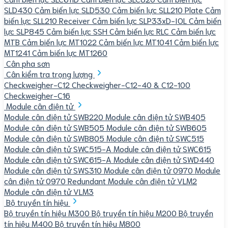
SLD430
Cảm biến lực SLD530
Cảm biến lực SLL210 Plate
Cảm
biến lực SLL210 Receiver
Cảm biến lực SLP33xD-IOL
Cảm biến
lực SLP845
Cảm biến lực SSH
Cảm biến lực RLC
Cảm biến lực
MTB
Cảm biến lực MT1022
Cảm biến lực MT1041
Cảm biến lực
MT1241
Cảm biến lực MT1260
Cân pha sơn
Cân kiểm tra trọng lượng
Checkweigher-C12
Checkweigher-C12-40 & C12-100
Checkweigher-C16
Module cân điện tử
Module cân điện tử SWB220
Module cân điện tử SWB405
Module cân điện tử SWB505
Module cân điện tử SWB605
Module cân điện tử SWB805
Module cân điện tử SWC515
Module cân điện tử SWC515-A
Module cân điện tử SWC615
Module cân điện tử SWC615-A
Module cân điện tử SWD440
Module cân điện tử SWS310
Module cân điện tử 0970
Module
cân điện tử 0970 Redundant
Module cân điện tử VLM2
Module cân điện tử VLM3
Bộ truyền tín hiệu
Bộ truyền tín hiệu M300
Bộ truyền tín hiệu M200
Bộ truyền
tín hiệu M400
Bộ truyền tín hiệu M800