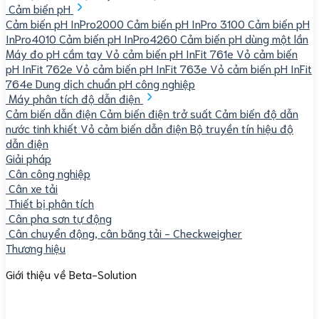
Cảm biến pH
Cảm biến pH InPro2000
Cảm biến pH InPro 3100
Cảm biến pH
InPro4010
Cảm biến pH InPro4260
Cảm biến pH dùng một lần
Máy đo pH cầm tay
Vỏ cảm biến pH InFit 761e
Vỏ cảm biến
pH InFit 762e
Vỏ cảm biến pH InFit 763e
Vỏ cảm biến pH InFit
764e
Dung dịch chuẩn pH công nghiệp
Máy phân tích độ dẫn điện
Cảm biến dẫn điện
Cảm biến điện trở suất
Cảm biến độ dẫn
nước tinh khiết
Vỏ cảm biến dẫn điện
Bộ truyền tín hiệu độ
dẫn điện
Giải pháp
Cân công nghiệp
Cân xe tải
Thiết bị phân tích
Cân pha sơn tự động
Cân chuyển động, cân băng tải - Checkweigher
Thương hiệu
Giới thiệu về Beta-Solution