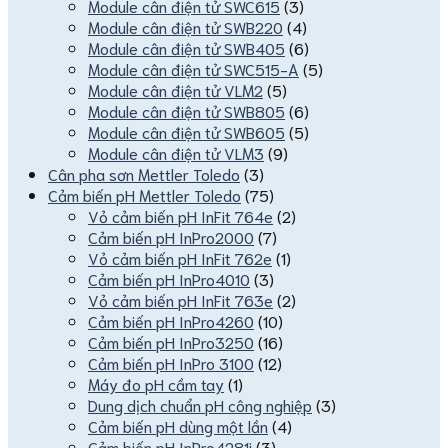
Module cân điện tử SWC615
(3)
Module cân điện tử SWB220
(4)
Module cân điện tử SWB405
(6)
Module cân điện tử SWC515-A
(5)
Module cân điện tử VLM2
(5)
Module cân điện tử SWB805
(6)
Module cân điện tử SWB605
(5)
Module cân điện tử VLM3
(9)
Cân pha sơn Mettler Toledo
(3)
Cảm biến pH Mettler Toledo
(75)
Vỏ cảm biến pH InFit 764e
(2)
Cảm biến pH InPro2000
(7)
Vỏ cảm biến pH InFit 762e
(1)
Cảm biến pH InPro4010
(3)
Vỏ cảm biến pH InFit 763e
(2)
Cảm biến pH InPro4260
(10)
Cảm biến pH InPro3250
(16)
Cảm biến pH InPro 3100
(12)
Máy đo pH cầm tay
(1)
Dung dịch chuẩn pH công nghiệp
(3)
Cảm biến pH dùng một lần
(4)
Cảm biến pH InPro4281i
(3)