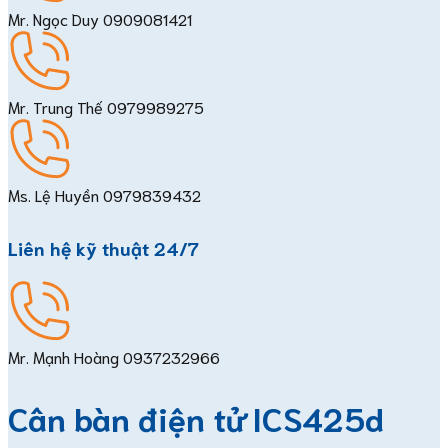
Mr. Ngọc Duy
0909081421
Mr. Trung Thế
0979989275
Ms. Lệ Huyền
0979839432
Liên hệ kỹ thuật 24/7
Mr. Mạnh Hoàng
0937232966
Cân bàn điện tử ICS425d