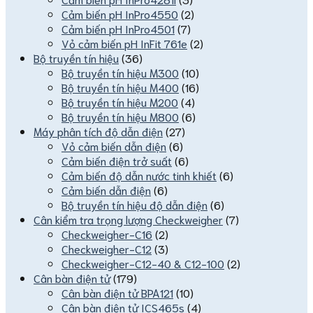
Cảm biến pH InPro4550
(2)
Cảm biến pH InPro4501
(7)
Vỏ cảm biến pH InFit 761e
(2)
Bộ truyền tín hiệu
(36)
Bộ truyền tín hiệu M300
(10)
Bộ truyền tín hiệu M400
(16)
Bộ truyền tín hiệu M200
(4)
Bộ truyền tín hiệu M800
(6)
Máy phân tích độ dẫn điện
(27)
Vỏ cảm biến dẫn điện
(6)
Cảm biến điện trở suất
(6)
Cảm biến độ dẫn nước tinh khiết
(6)
Cảm biến dẫn điện
(6)
Bộ truyền tín hiệu độ dẫn điện
(6)
Cân kiểm tra trọng lượng Checkweigher
(7)
Checkweigher-C16
(2)
Checkweigher-C12
(3)
Checkweigher-C12-40 & C12-100
(2)
Cân bàn điện tử
(179)
Cân bàn điện tử BPA121
(10)
Cân bàn điện tử ICS465s
(4)