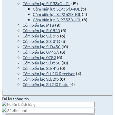
Cảm biến lực SLP33xD-IOL
(15)
Cảm biến lực SLP331D-IOL
(5)
Cảm biến lực SLP332D-IOL
(4)
Cảm biến lực SLP333D-IOL
(6)
Cảm biến lực MTB
(9)
Cảm biến lực SLC820
(6)
Cảm biến lực SLB515
(6)
Cảm biến lực SLC611D
(3)
Cảm biến lực SLD430
(10)
Cảm biến lực 0745A
(6)
Cảm biến lực 0782
(6)
Cảm biến lực SLD530
(10)
Cảm biến lực SLB415
(6)
Cảm biến lực SLL210 Receiver
(4)
Cảm biến lực SLB215
(6)
Cảm biến lực SLL210 Plate
(4)
Để lại thông tin