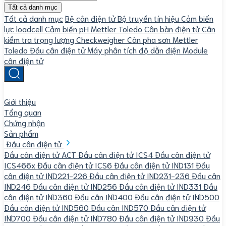
Tất cả danh mục
Tất cả danh mục
Bệ cân điện tử
Bộ truyền tín hiệu
Cảm biến
lực loadcell
Cảm biến pH Mettler Toledo
Cân bàn điện tử
Cân
kiểm tra trọng lượng Checkweigher
Cân pha sơn Mettler
Toledo
Đầu cân điện tử
Máy phân tích độ dẫn điện
Module
cân điện tử
Giới thiệu
Tổng quan
Chứng nhận
Sản phẩm
Đầu cân điện tử
Đầu cân điện tử ACT
Đầu cân điện tử ICS4
Đầu cân điện tử
ICS466x
Đầu cân điện tử ICS6
Đầu cân điện tử IND131
Đầu
cân điện tử IND221-226
Đầu cân điện tử IND231-236
Đầu cân
IND246
Đầu cân điện tử IND256
Đầu cân điện tử IND331
Đầu
cân điện tử IND360
Đầu cân IND400
Đầu cân điện tử IND500
Đầu cân điện tử IND560
Đầu cân IND570
Đầu cân điện tử
IND700
Đầu cân điện tử IND780
Đầu cân điện tử IND930
Đầu