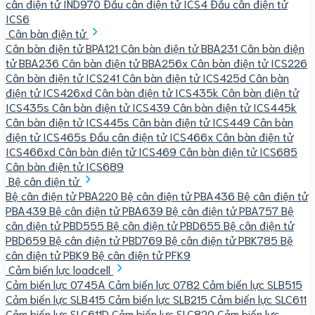
cân điện tử IND970
Đầu cân điện tử ICS4
Đầu cân điện tử
ICS6
Cân bàn điện tử
Cân bàn điện tử BPA121
Cân bàn điện tử BBA231
Cân bàn điện
tử BBA236
Cân bàn điện tử BBA256x
Cân bàn điện tử ICS226
Cân bàn điện tử ICS241
Cân bàn điện tử ICS425d
Cân bàn
điện tử ICS426xd
Cân bàn điện tử ICS435k
Cân bàn điện tử
ICS435s
Cân bàn điện tử ICS439
Cân bàn điện tử ICS445k
Cân bàn điện tử ICS445s
Cân bàn điện tử ICS449
Cân bàn
điện tử ICS465s
Đầu cân điện tử ICS466x
Cân bàn điện tử
ICS466xd
Cân bàn điện tử ICS469
Cân bàn điện tử ICS685
Cân bàn điện tử ICS689
Bệ cân điện tử
Bệ cân điện tử PBA220
Bệ cân điện tử PBA436
Bệ cân điện tử
PBA439
Bệ cân điện tử PBA639
Bệ cân điện tử PBA757
Bệ
cân điện tử PBD555
Bệ cân điện tử PBD655
Bệ cân điện tử
PBD659
Bệ cân điện tử PBD769
Bệ cân điện tử PBK785
Bệ
cân điện tử PBK9
Bệ cân điện tử PFK9
Cảm biến lực loadcell
Cảm biến lực 0745A
Cảm biến lực 0782
Cảm biến lực SLB515
Cảm biến lực SLB415
Cảm biến lực SLB215
Cảm biến lực SLC611
Cảm biến lực SLC611D
Cảm biến lực SLC820
Cảm biến lực