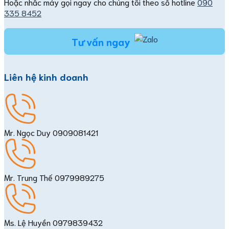
Hoặc nhấc máy gọi ngay cho chúng tôi theo số hotline
090
335 8452
Tư vấn ngay
Liên hệ kinh doanh
Mr. Ngọc Duy
0909081421
Mr. Trung Thế
0979989275
Ms. Lệ Huyền
0979839432