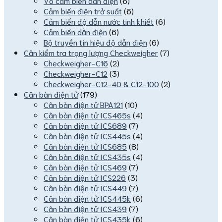
Vỏ cảm biến dẫn điện
(6)
Cảm biến điện trở suất
(6)
Cảm biến độ dẫn nước tinh khiết
(6)
Cảm biến dẫn điện
(6)
Bộ truyền tín hiệu độ dẫn điện
(6)
Cân kiểm tra trọng lượng Checkweigher
(7)
Checkweigher-C16
(2)
Checkweigher-C12
(3)
Checkweigher-C12-40 & C12-100
(2)
Cân bàn điện tử
(179)
Cân bàn điện tử BPA121
(10)
Cân bàn điện tử ICS465s
(4)
Cân bàn điện tử ICS689
(7)
Cân bàn điện tử ICS445s
(4)
Cân bàn điện tử ICS685
(8)
Cân bàn điện tử ICS435s
(4)
Cân bàn điện tử ICS469
(7)
Cân bàn điện tử ICS226
(3)
Cân bàn điện tử ICS449
(7)
Cân bàn điện tử ICS445k
(6)
Cân bàn điện tử ICS439
(7)
Cân bàn điện tử ICS435k
(6)