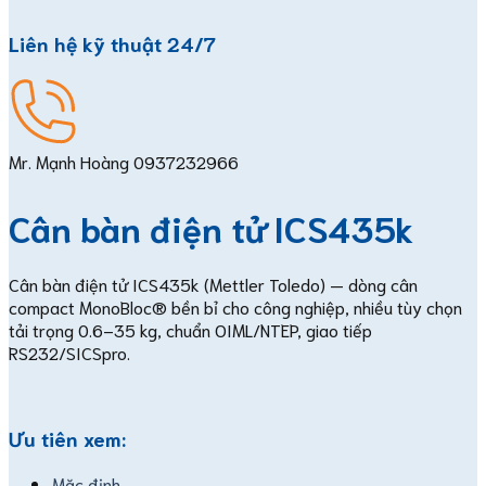
Liên hệ kỹ thuật 24/7
Mr. Mạnh Hoàng
0937232966
Cân bàn điện tử ICS435k
Cân bàn điện tử ICS435k (Mettler Toledo) — dòng cân
compact MonoBloc® bền bỉ cho công nghiệp, nhiều tùy chọn
tải trọng 0.6–35 kg, chuẩn OIML/NTEP, giao tiếp
RS232/SICSpro.
Ưu tiên xem:
Mặc định