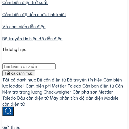
Cảm biến điện trở suất
Cảm biến độ dẫn nước tinh khiết
Vỏ cảm biến dẫn điện
Bộ truyền tín hiệu độ dẫn điện
Thương hiệu
Tất cả danh mục
Tất cả danh mục
Bệ cân điện tử
Bộ truyền tín hiệu
Cảm biến
lực loadcell
Cảm biến pH Mettler Toledo
Cân bàn điện tử
Cân
kiểm tra trọng lượng Checkweigher
Cân pha sơn Mettler
Toledo
Đầu cân điện tử
Máy phân tích độ dẫn điện
Module
cân điện tử
Giới thiệu