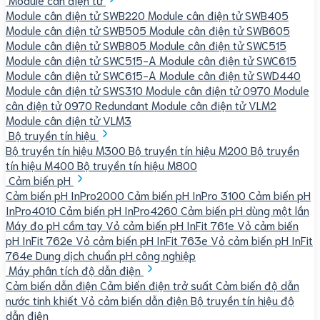
Module cân điện tử SWB220
Module cân điện tử SWB405
Module cân điện tử SWB505
Module cân điện tử SWB605
Module cân điện tử SWB805
Module cân điện tử SWC515
Module cân điện tử SWC515-A
Module cân điện tử SWC615
Module cân điện tử SWC615-A
Module cân điện tử SWD440
Module cân điện tử SWS310
Module cân điện tử 0970
Module
cân điện tử 0970 Redundant
Module cân điện tử VLM2
Module cân điện tử VLM3
Bộ truyền tín hiệu
Bộ truyền tín hiệu M300
Bộ truyền tín hiệu M200
Bộ truyền
tín hiệu M400
Bộ truyền tín hiệu M800
Cảm biến pH
Cảm biến pH InPro2000
Cảm biến pH InPro 3100
Cảm biến pH
InPro4010
Cảm biến pH InPro4260
Cảm biến pH dùng một lần
Máy đo pH cầm tay
Vỏ cảm biến pH InFit 761e
Vỏ cảm biến
pH InFit 762e
Vỏ cảm biến pH InFit 763e
Vỏ cảm biến pH InFit
764e
Dung dịch chuẩn pH công nghiệp
Máy phân tích độ dẫn điện
Cảm biến dẫn điện
Cảm biến điện trở suất
Cảm biến độ dẫn
nước tinh khiết
Vỏ cảm biến dẫn điện
Bộ truyền tín hiệu độ
dẫn điện