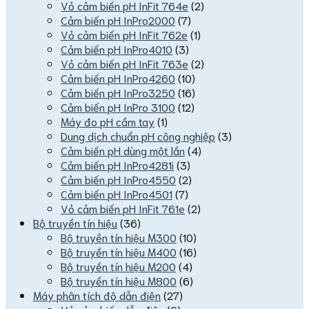
Vỏ cảm biến pH InFit 764e
(2)
Cảm biến pH InPro2000
(7)
Vỏ cảm biến pH InFit 762e
(1)
Cảm biến pH InPro4010
(3)
Vỏ cảm biến pH InFit 763e
(2)
Cảm biến pH InPro4260
(10)
Cảm biến pH InPro3250
(16)
Cảm biến pH InPro 3100
(12)
Máy đo pH cầm tay
(1)
Dung dịch chuẩn pH công nghiệp
(3)
Cảm biến pH dùng một lần
(4)
Cảm biến pH InPro4281i
(3)
Cảm biến pH InPro4550
(2)
Cảm biến pH InPro4501
(7)
Vỏ cảm biến pH InFit 761e
(2)
Bộ truyền tín hiệu
(36)
Bộ truyền tín hiệu M300
(10)
Bộ truyền tín hiệu M400
(16)
Bộ truyền tín hiệu M200
(4)
Bộ truyền tín hiệu M800
(6)
Máy phân tích độ dẫn điện
(27)