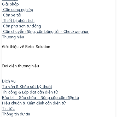
Giải pháp
Cân công nghiệp
Cân xe tải
Thiết bị phân tích
Cân pha sơn tự động
Cân chuyển động, cân băng tải - Checkweigher
Thương hiệu
Giới thiệu về Beta-Solution
Đại diện thương hiệu
Dịch vụ
Tư vấn & Khảo sát kỹ thuật
Thi công & Lắp đặt cân điện tử
Bảo trì – Sửa chữa – Nâng cấp cân điện tử
Hiệu chuẩn & Kiểm định cân điện tử
Tin tức
Thông tin dự án