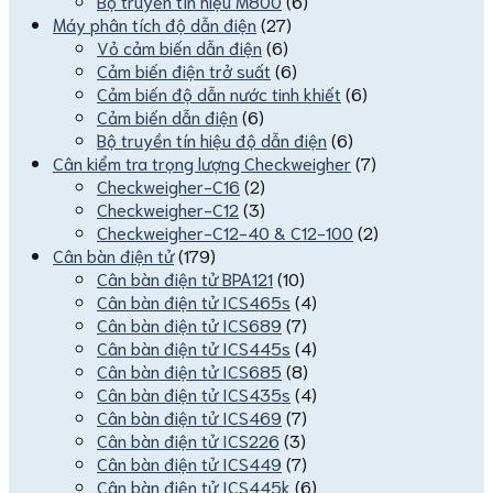
Bộ truyền tín hiệu M800
(6)
Máy phân tích độ dẫn điện
(27)
Vỏ cảm biến dẫn điện
(6)
Cảm biến điện trở suất
(6)
Cảm biến độ dẫn nước tinh khiết
(6)
Cảm biến dẫn điện
(6)
Bộ truyền tín hiệu độ dẫn điện
(6)
Cân kiểm tra trọng lượng Checkweigher
(7)
Checkweigher-C16
(2)
Checkweigher-C12
(3)
Checkweigher-C12-40 & C12-100
(2)
Cân bàn điện tử
(179)
Cân bàn điện tử BPA121
(10)
Cân bàn điện tử ICS465s
(4)
Cân bàn điện tử ICS689
(7)
Cân bàn điện tử ICS445s
(4)
Cân bàn điện tử ICS685
(8)
Cân bàn điện tử ICS435s
(4)
Cân bàn điện tử ICS469
(7)
Cân bàn điện tử ICS226
(3)
Cân bàn điện tử ICS449
(7)
Cân bàn điện tử ICS445k
(6)