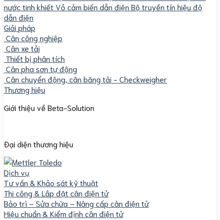
nước tinh khiết
Vỏ cảm biến dẫn điện
Bộ truyền tín hiệu độ
dẫn điện
Giải pháp
Cân công nghiệp
Cân xe tải
Thiết bị phân tích
Cân pha sơn tự động
Cân chuyển động, cân băng tải - Checkweigher
Thương hiệu
Giới thiệu về Beta-Solution
Đại diện thương hiệu
Dịch vụ
Tư vấn & Khảo sát kỹ thuật
Thi công & Lắp đặt cân điện tử
Bảo trì – Sửa chữa – Nâng cấp cân điện tử
Hiệu chuẩn & Kiểm định cân điện tử