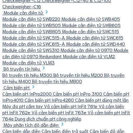
Checkweigher-C16
Module cân điện tử
Module cân điện tử SWB220
Module cân điện tử SWB405
Module cân điện tử SWB505
Module cân điện tử SWB605
Module cân điện tử SWB805
Module cân điện tử SWC515
Module cân điện tử SWC515-A
Module cân điện tử SWC615
Module cân điện tử SWC615-A
Module cân điện tử SWD440
Module cân điện tử SWS310
Module cân điện tử 0970
Module
cân điện tử 0970 Redundant
Module cân điện tử VLM2
Module cân điện tử VLM3
Bộ truyền tín hiệu
Bộ truyền tín hiệu M300
Bộ truyền tín hiệu M200
Bộ truyền
tín hiệu M400
Bộ truyền tín hiệu M800
Cảm biến pH
Cảm biến pH InPro2000
Cảm biến pH InPro 3100
Cảm biến pH
InPro4010
Cảm biến pH InPro4260
Cảm biến pH dùng một lần
Máy đo pH cầm tay
Vỏ cảm biến pH InFit 761e
Vỏ cảm biến
pH InFit 762e
Vỏ cảm biến pH InFit 763e
Vỏ cảm biến pH InFit
764e
Dung dịch chuẩn pH công nghiệp
Máy phân tích độ dẫn điện
Cảm biến dẫn điện
Cảm biến điện trở suất
Cảm biến độ dẫn