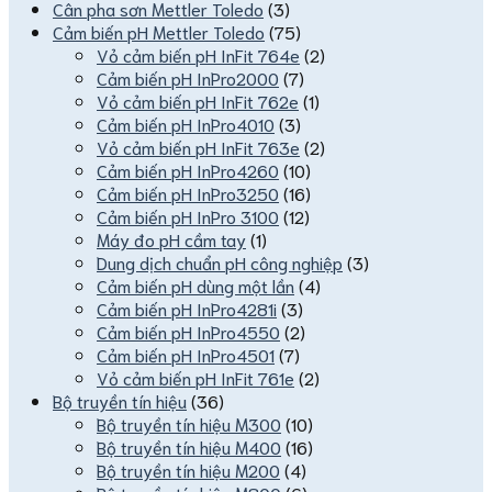
Cân pha sơn Mettler Toledo
(3)
Cảm biến pH Mettler Toledo
(75)
Vỏ cảm biến pH InFit 764e
(2)
Cảm biến pH InPro2000
(7)
Vỏ cảm biến pH InFit 762e
(1)
Cảm biến pH InPro4010
(3)
Vỏ cảm biến pH InFit 763e
(2)
Cảm biến pH InPro4260
(10)
Cảm biến pH InPro3250
(16)
Cảm biến pH InPro 3100
(12)
Máy đo pH cầm tay
(1)
Dung dịch chuẩn pH công nghiệp
(3)
Cảm biến pH dùng một lần
(4)
Cảm biến pH InPro4281i
(3)
Cảm biến pH InPro4550
(2)
Cảm biến pH InPro4501
(7)
Vỏ cảm biến pH InFit 761e
(2)
Bộ truyền tín hiệu
(36)
Bộ truyền tín hiệu M300
(10)
Bộ truyền tín hiệu M400
(16)
Bộ truyền tín hiệu M200
(4)