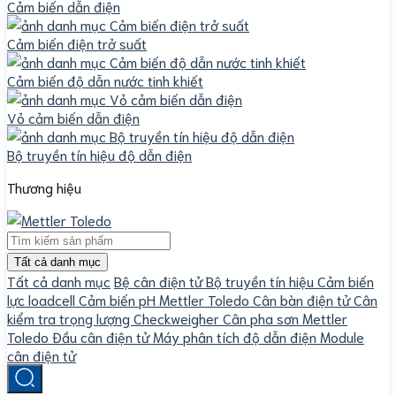
Cảm biến dẫn điện
Cảm biến điện trở suất
Cảm biến độ dẫn nước tinh khiết
Vỏ cảm biến dẫn điện
Bộ truyền tín hiệu độ dẫn điện
Thương hiệu
Tất cả danh mục
Tất cả danh mục
Bệ cân điện tử
Bộ truyền tín hiệu
Cảm biến
lực loadcell
Cảm biến pH Mettler Toledo
Cân bàn điện tử
Cân
kiểm tra trọng lượng Checkweigher
Cân pha sơn Mettler
Toledo
Đầu cân điện tử
Máy phân tích độ dẫn điện
Module
cân điện tử