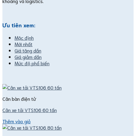
khoáng và logistics.
Ưu tiên xem:
Mặc định
Mới nhất
Giá tăng dần
Giá giảm dần
Mức độ phổ biến
Danh mục sản phẩm
Cân bàn điện tử
Bộ truyền tín hiệu
Cảm biến pH Mettler Toledo
Cân xe tải VTS106 60 tấn
Cân kiểm tra trọng lượng Checkweigher
Cân pha sơn Mettler Toledo
Thêm vào giỏ
Máy phân tích độ dẫn điện
Module cân điện tử