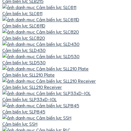
Cảm biến lực SLB215
Cảm biến lực SLC611
Cảm biến lực SLC611D
Cảm biến lực SLC820
Cảm biến lực SLD430
Cảm biến lực SLD530
Cảm biến lực SLL210 Plate
Cảm biến lực SLL210 Receiver
Cảm biến lực SLP33xD-IOL
Cảm biến lực SLP845
Cảm biến lực SSH