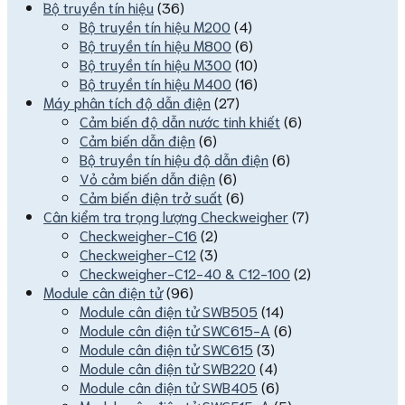
Bộ truyền tín hiệu
(36)
Bộ truyền tín hiệu M200
(4)
Bộ truyền tín hiệu M800
(6)
Bộ truyền tín hiệu M300
(10)
Bộ truyền tín hiệu M400
(16)
Máy phân tích độ dẫn điện
(27)
Cảm biến độ dẫn nước tinh khiết
(6)
Cảm biến dẫn điện
(6)
Bộ truyền tín hiệu độ dẫn điện
(6)
Vỏ cảm biến dẫn điện
(6)
Cảm biến điện trở suất
(6)
Cân kiểm tra trọng lượng Checkweigher
(7)
Checkweigher-C16
(2)
Checkweigher-C12
(3)
Checkweigher-C12-40 & C12-100
(2)
Module cân điện tử
(96)
Module cân điện tử SWB505
(14)
Module cân điện tử SWC615-A
(6)
Module cân điện tử SWC615
(3)
Module cân điện tử SWB220
(4)
Module cân điện tử SWB405
(6)