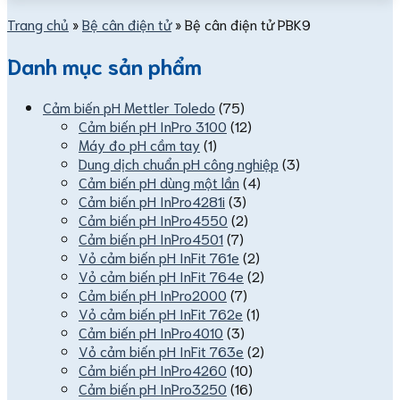
Trang chủ
»
Bệ cân điện tử
»
Bệ cân điện tử PBK9
Danh mục sản phẩm
Cảm biến pH Mettler Toledo
(75)
Cảm biến pH InPro 3100
(12)
Máy đo pH cầm tay
(1)
Dung dịch chuẩn pH công nghiệp
(3)
Cảm biến pH dùng một lần
(4)
Cảm biến pH InPro4281i
(3)
Cảm biến pH InPro4550
(2)
Cảm biến pH InPro4501
(7)
Vỏ cảm biến pH InFit 761e
(2)
Vỏ cảm biến pH InFit 764e
(2)
Cảm biến pH InPro2000
(7)
Vỏ cảm biến pH InFit 762e
(1)
Cảm biến pH InPro4010
(3)
Vỏ cảm biến pH InFit 763e
(2)
Cảm biến pH InPro4260
(10)
Cảm biến pH InPro3250
(16)