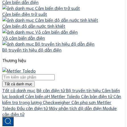
Cảm biến dẫn điện
Cảm biến điện trở suất
Cảm biến độ dẫn nước tinh khiết
Vỏ cảm biến dẫn điện
Bộ truyền tín hiệu độ dẫn điện
Thương hiệu
Tất cả danh mục
Tất cả danh mục
Bệ cân điện tử
Bộ truyền tín hiệu
Cảm biến
lực loadcell
Cảm biến pH Mettler Toledo
Cân bàn điện tử
Cân
kiểm tra trọng lượng Checkweigher
Cân pha sơn Mettler
Toledo
Đầu cân điện tử
Máy phân tích độ dẫn điện
Module
cân điện tử