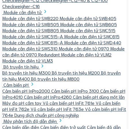
Checkweigher-C16
Module cân điện tử
Module cân điện tử SWB220
Module cân điện tử SWB405
Module cân điện tử SWB505
Module cân điện tử SWB605
Module cân điện tử SWB805
Module cân điện tử SWC515
Module cân điện tử SWC515-A
Module cân điện tử SWC615
Module cân điện tử SWC615-A
Module cân điện tử SWD440
Module cân điện tử SWS310
Module cân điện tử 0970
Module
cân điện tử 0970 Redundant
Module cân điện tử VLM2
Module cân điện tử VLM3
Bộ truyền tín hiệu
Bộ truyền tín hiệu M300
Bộ truyền tín hiệu M200
Bộ truyền
tín hiệu M400
Bộ truyền tín hiệu M800
Cảm biến pH
Cảm biến pH InPro2000
Cảm biến pH InPro 3100
Cảm biến pH
InPro4010
Cảm biến pH InPro4260
Cảm biến pH dùng một lần
Máy đo pH cầm tay
Vỏ cảm biến pH InFit 761e
Vỏ cảm biến
pH InFit 762e
Vỏ cảm biến pH InFit 763e
Vỏ cảm biến pH InFit
764e
Dung dịch chuẩn pH công nghiệp
Máy phân tích độ dẫn điện
Cảm biến dẫn điện
Cảm biến điện trở suất
Cảm biến độ dẫn