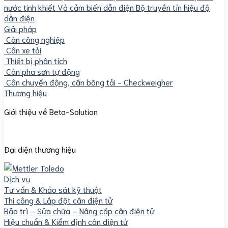
nước tinh khiết
Vỏ cảm biến dẫn điện
Bộ truyền tín hiệu độ
dẫn điện
Giải pháp
Cân công nghiệp
Cân xe tải
Thiết bị phân tích
Cân pha sơn tự động
Cân chuyển động, cân băng tải - Checkweigher
Thương hiệu
Giới thiệu về Beta-Solution
Đại diện thương hiệu
Dịch vụ
Tư vấn & Khảo sát kỹ thuật
Thi công & Lắp đặt cân điện tử
Bảo trì – Sửa chữa – Nâng cấp cân điện tử
Hiệu chuẩn & Kiểm định cân điện tử