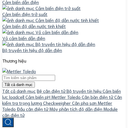
Cảm biến dẫn điện
Cảm biến điện trở suất
Cảm biến độ dẫn nước tinh khiết
Vỏ cảm biến dẫn điện
Bộ truyền tín hiệu độ dẫn điện
Thương hiệu
Tất cả danh mục
Tất cả danh mục
Bệ cân điện tử
Bộ truyền tín hiệu
Cảm biến
lực loadcell
Cảm biến pH Mettler Toledo
Cân bàn điện tử
Cân
kiểm tra trọng lượng Checkweigher
Cân pha sơn Mettler
Toledo
Đầu cân điện tử
Máy phân tích độ dẫn điện
Module
cân điện tử