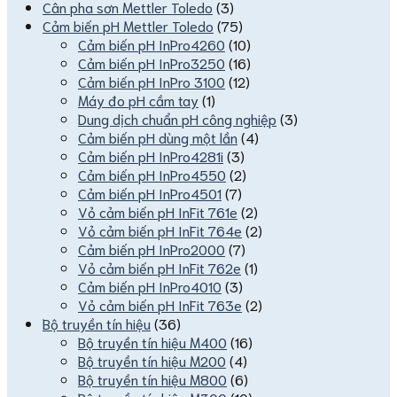
Cân pha sơn Mettler Toledo
(3)
Cảm biến pH Mettler Toledo
(75)
Cảm biến pH InPro4260
(10)
Cảm biến pH InPro3250
(16)
Cảm biến pH InPro 3100
(12)
Máy đo pH cầm tay
(1)
Dung dịch chuẩn pH công nghiệp
(3)
Cảm biến pH dùng một lần
(4)
Cảm biến pH InPro4281i
(3)
Cảm biến pH InPro4550
(2)
Cảm biến pH InPro4501
(7)
Vỏ cảm biến pH InFit 761e
(2)
Vỏ cảm biến pH InFit 764e
(2)
Cảm biến pH InPro2000
(7)
Vỏ cảm biến pH InFit 762e
(1)
Cảm biến pH InPro4010
(3)
Vỏ cảm biến pH InFit 763e
(2)
Bộ truyền tín hiệu
(36)
Bộ truyền tín hiệu M400
(16)
Bộ truyền tín hiệu M200
(4)
Bộ truyền tín hiệu M800
(6)