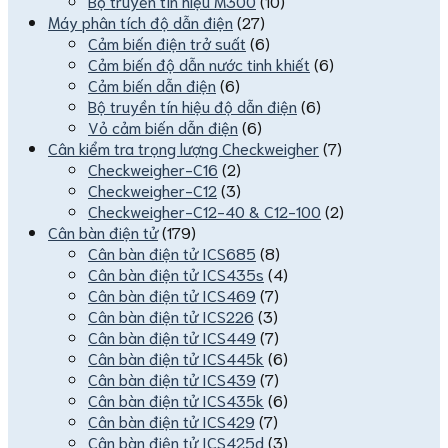
Bộ truyền tín hiệu M300
(10)
Máy phân tích độ dẫn điện
(27)
Cảm biến điện trở suất
(6)
Cảm biến độ dẫn nước tinh khiết
(6)
Cảm biến dẫn điện
(6)
Bộ truyền tín hiệu độ dẫn điện
(6)
Vỏ cảm biến dẫn điện
(6)
Cân kiểm tra trọng lượng Checkweigher
(7)
Checkweigher-C16
(2)
Checkweigher-C12
(3)
Checkweigher-C12-40 & C12-100
(2)
Cân bàn điện tử
(179)
Cân bàn điện tử ICS685
(8)
Cân bàn điện tử ICS435s
(4)
Cân bàn điện tử ICS469
(7)
Cân bàn điện tử ICS226
(3)
Cân bàn điện tử ICS449
(7)
Cân bàn điện tử ICS445k
(6)
Cân bàn điện tử ICS439
(7)
Cân bàn điện tử ICS435k
(6)
Cân bàn điện tử ICS429
(7)
Cân bàn điện tử ICS425d
(3)