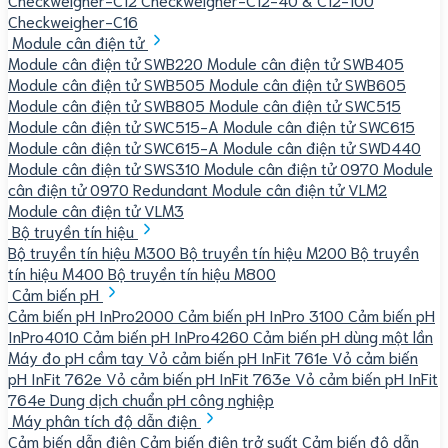
Checkweigher-C16
Module cân điện tử
Module cân điện tử SWB220
Module cân điện tử SWB405
Module cân điện tử SWB505
Module cân điện tử SWB605
Module cân điện tử SWB805
Module cân điện tử SWC515
Module cân điện tử SWC515-A
Module cân điện tử SWC615
Module cân điện tử SWC615-A
Module cân điện tử SWD440
Module cân điện tử SWS310
Module cân điện tử 0970
Module
cân điện tử 0970 Redundant
Module cân điện tử VLM2
Module cân điện tử VLM3
Bộ truyền tín hiệu
Bộ truyền tín hiệu M300
Bộ truyền tín hiệu M200
Bộ truyền
tín hiệu M400
Bộ truyền tín hiệu M800
Cảm biến pH
Cảm biến pH InPro2000
Cảm biến pH InPro 3100
Cảm biến pH
InPro4010
Cảm biến pH InPro4260
Cảm biến pH dùng một lần
Máy đo pH cầm tay
Vỏ cảm biến pH InFit 761e
Vỏ cảm biến
pH InFit 762e
Vỏ cảm biến pH InFit 763e
Vỏ cảm biến pH InFit
764e
Dung dịch chuẩn pH công nghiệp
Máy phân tích độ dẫn điện
Cảm biến dẫn điện
Cảm biến điện trở suất
Cảm biến độ dẫn