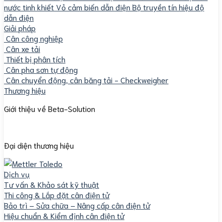
nước tinh khiết
Vỏ cảm biến dẫn điện
Bộ truyền tín hiệu độ
dẫn điện
Giải pháp
Cân công nghiệp
Cân xe tải
Thiết bị phân tích
Cân pha sơn tự động
Cân chuyển động, cân băng tải - Checkweigher
Thương hiệu
Giới thiệu về Beta-Solution
Đại diện thương hiệu
Dịch vụ
Tư vấn & Khảo sát kỹ thuật
Thi công & Lắp đặt cân điện tử
Bảo trì – Sửa chữa – Nâng cấp cân điện tử
Hiệu chuẩn & Kiểm định cân điện tử