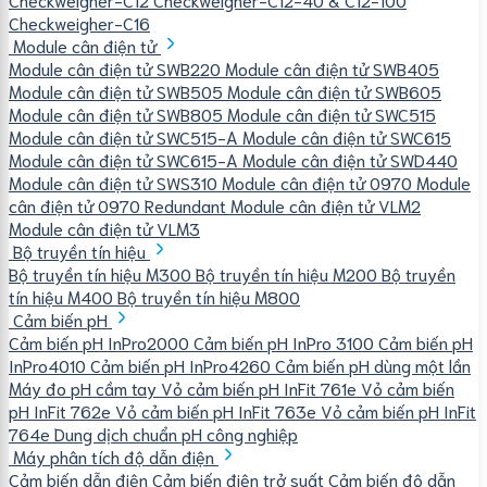
Checkweigher-C16
Module cân điện tử
Module cân điện tử SWB220
Module cân điện tử SWB405
Module cân điện tử SWB505
Module cân điện tử SWB605
Module cân điện tử SWB805
Module cân điện tử SWC515
Module cân điện tử SWC515-A
Module cân điện tử SWC615
Module cân điện tử SWC615-A
Module cân điện tử SWD440
Module cân điện tử SWS310
Module cân điện tử 0970
Module
cân điện tử 0970 Redundant
Module cân điện tử VLM2
Module cân điện tử VLM3
Bộ truyền tín hiệu
Bộ truyền tín hiệu M300
Bộ truyền tín hiệu M200
Bộ truyền
tín hiệu M400
Bộ truyền tín hiệu M800
Cảm biến pH
Cảm biến pH InPro2000
Cảm biến pH InPro 3100
Cảm biến pH
InPro4010
Cảm biến pH InPro4260
Cảm biến pH dùng một lần
Máy đo pH cầm tay
Vỏ cảm biến pH InFit 761e
Vỏ cảm biến
pH InFit 762e
Vỏ cảm biến pH InFit 763e
Vỏ cảm biến pH InFit
764e
Dung dịch chuẩn pH công nghiệp
Máy phân tích độ dẫn điện
Cảm biến dẫn điện
Cảm biến điện trở suất
Cảm biến độ dẫn