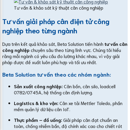
Tư vấn & khảo sát kỹ thuật cân công nghiệp
Tư vấn giải pháp cân điện tử công
nghiệp theo từng ngành
Dựa trên kết quả khảo sát, Beta Solution tiến hành
tư vấn cân
công nghiệp
chuyên sâu theo từng lĩnh vực. Chúng tôi hiểu
rằng mỗi ngành có yêu cầu đo lường khác nhau, vì vậy giải
pháp được đề xuất luôn phù hợp và tối ưu nhất.
Beta Solution tư vấn theo các nhóm ngành:
Sản xuất công nghiệp:
Cân bồn, cân silo, loadcell
0782/0745A, hệ thống cân định lượng.
Logistics & kho vận:
Cân xe tải Mettler Toledo, phần
mềm quản lý dữ liệu cân IoT.
Thực phẩm – đồ uống:
Giải pháp cân đạt chuẩn an
toàn, chống nhiễm bẩn, độ chính xác cao cho chiết rót