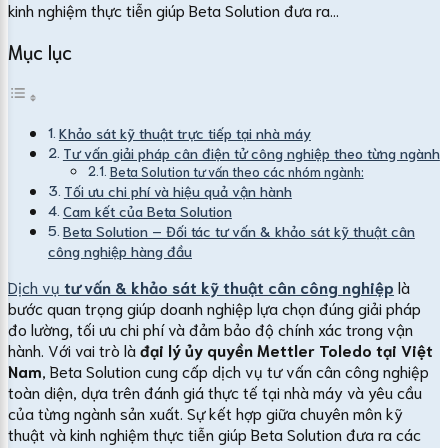
kinh nghiệm thực tiễn giúp Beta Solution đưa ra...
Mục lục
Khảo sát kỹ thuật trực tiếp tại nhà máy
Tư vấn giải pháp cân điện tử công nghiệp theo từng ngành
Beta Solution tư vấn theo các nhóm ngành:
Tối ưu chi phí và hiệu quả vận hành
Cam kết của Beta Solution
Beta Solution – Đối tác tư vấn & khảo sát kỹ thuật cân
công nghiệp hàng đầu
Dịch vụ
tư vấn & khảo sát kỹ thuật cân công nghiệp
là
bước quan trọng giúp doanh nghiệp lựa chọn đúng giải pháp
đo lường, tối ưu chi phí và đảm bảo độ chính xác trong vận
hành. Với vai trò là
đại lý ủy quyền Mettler Toledo tại Việt
Nam
, Beta Solution cung cấp dịch vụ tư vấn cân công nghiệp
toàn diện, dựa trên đánh giá thực tế tại nhà máy và yêu cầu
của từng ngành sản xuất. Sự kết hợp giữa chuyên môn kỹ
thuật và kinh nghiệm thực tiễn giúp Beta Solution đưa ra các