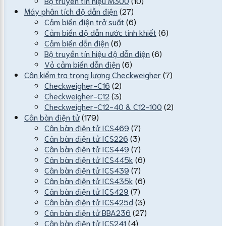
Bộ truyền tín hiệu M300
(10)
Máy phân tích độ dẫn điện
(27)
Cảm biến điện trở suất
(6)
Cảm biến độ dẫn nước tinh khiết
(6)
Cảm biến dẫn điện
(6)
Bộ truyền tín hiệu độ dẫn điện
(6)
Vỏ cảm biến dẫn điện
(6)
Cân kiểm tra trọng lượng Checkweigher
(7)
Checkweigher-C16
(2)
Checkweigher-C12
(3)
Checkweigher-C12-40 & C12-100
(2)
Cân bàn điện tử
(179)
Cân bàn điện tử ICS469
(7)
Cân bàn điện tử ICS226
(3)
Cân bàn điện tử ICS449
(7)
Cân bàn điện tử ICS445k
(6)
Cân bàn điện tử ICS439
(7)
Cân bàn điện tử ICS435k
(6)
Cân bàn điện tử ICS429
(7)
Cân bàn điện tử ICS425d
(3)
Cân bàn điện tử BBA236
(27)
Cân bàn điện tử ICS241
(4)