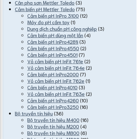
Cân pha sơn Mettler Toledo
(3)
Cảm biến pH Mettler Toledo
(75)
Cảm biến pH InPro 3100
(12)
Máy đo pH cầm tay
(1)
Dung dịch chuẩn pH công nghiệp
(3)
Cảm biến pH dùng một lần
(4)
Cảm biến pH InPro4281i
(3)
Cảm biến pH InPro4550
(2)
Cảm biến pH InPro4501
(7)
Vỏ cảm biến pH InFit 761e
(2)
Vỏ cảm biến pH InFit 764e
(2)
Cảm biến pH InPro2000
(7)
Vỏ cảm biến pH InFit 762e
(1)
Cảm biến pH InPro4010
(3)
Vỏ cảm biến pH InFit 763e
(2)
Cảm biến pH InPro4260
(10)
Cảm biến pH InPro3250
(16)
Bộ truyền tín hiệu
(36)
Bộ truyền tín hiệu M400
(16)
Bộ truyền tín hiệu M200
(4)
Bộ truyền tín hiệu M800
(6)