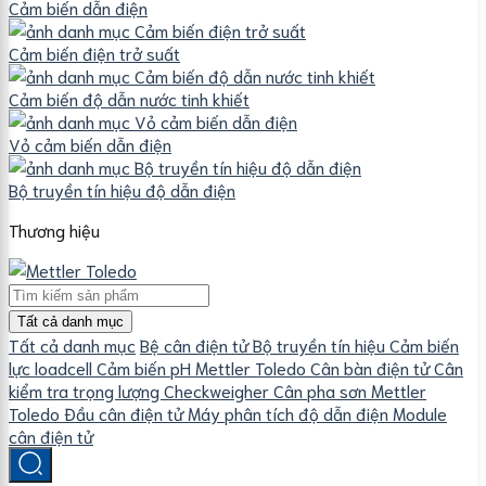
Cảm biến dẫn điện
Cảm biến điện trở suất
Cảm biến độ dẫn nước tinh khiết
Vỏ cảm biến dẫn điện
Bộ truyền tín hiệu độ dẫn điện
Thương hiệu
Tất cả danh mục
Tất cả danh mục
Bệ cân điện tử
Bộ truyền tín hiệu
Cảm biến
lực loadcell
Cảm biến pH Mettler Toledo
Cân bàn điện tử
Cân
kiểm tra trọng lượng Checkweigher
Cân pha sơn Mettler
Toledo
Đầu cân điện tử
Máy phân tích độ dẫn điện
Module
cân điện tử