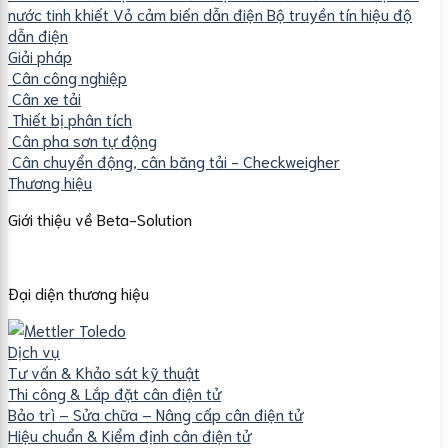
nước tinh khiết
Vỏ cảm biến dẫn điện
Bộ truyền tín hiệu độ
dẫn điện
Giải pháp
Cân công nghiệp
Cân xe tải
Thiết bị phân tích
Cân pha sơn tự động
Cân chuyển động, cân băng tải - Checkweigher
Thương hiệu
Giới thiệu về Beta-Solution
Đại diện thương hiệu
Dịch vụ
Tư vấn & Khảo sát kỹ thuật
Thi công & Lắp đặt cân điện tử
Bảo trì – Sửa chữa – Nâng cấp cân điện tử
Hiệu chuẩn & Kiểm định cân điện tử