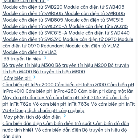
Module cân điện tử SWB220
Module cân điện tử SWB405
Module cân điện tử SWB505
Module cân điện tử SWB605
Module cân điện tử SWB805
Module cân điện tử SWC515
Module cân điện tử SWC515-A
Module cân điện tử SWC615
Module cân điện tử SWC615-A
Module cân điện tử SWD440
Module cân điện tử SWS310
Module cân điện tử 0970
Module
cân điện tử 0970 Redundant
Module cân điện tử VLM2
Module cân điện tử VLM3
Bộ truyền tín hiệu
Bộ truyền tín hiệu M300
Bộ truyền tín hiệu M200
Bộ truyền
tín hiệu M400
Bộ truyền tín hiệu M800
Cảm biến pH
Cảm biến pH InPro2000
Cảm biến pH InPro 3100
Cảm biến pH
InPro4010
Cảm biến pH InPro4260
Cảm biến pH dùng một lần
Máy đo pH cầm tay
Vỏ cảm biến pH InFit 761e
Vỏ cảm biến
pH InFit 762e
Vỏ cảm biến pH InFit 763e
Vỏ cảm biến pH InFit
764e
Dung dịch chuẩn pH công nghiệp
Máy phân tích độ dẫn điện
Cảm biến dẫn điện
Cảm biến điện trở suất
Cảm biến độ dẫn
nước tinh khiết
Vỏ cảm biến dẫn điện
Bộ truyền tín hiệu độ
dẫn điện