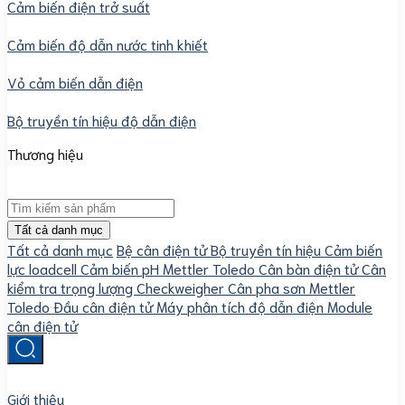
Cảm biến điện trở suất
Cảm biến độ dẫn nước tinh khiết
Vỏ cảm biến dẫn điện
Bộ truyền tín hiệu độ dẫn điện
Thương hiệu
Tất cả danh mục
Tất cả danh mục
Bệ cân điện tử
Bộ truyền tín hiệu
Cảm biến
lực loadcell
Cảm biến pH Mettler Toledo
Cân bàn điện tử
Cân
kiểm tra trọng lượng Checkweigher
Cân pha sơn Mettler
Toledo
Đầu cân điện tử
Máy phân tích độ dẫn điện
Module
cân điện tử
Giới thiệu