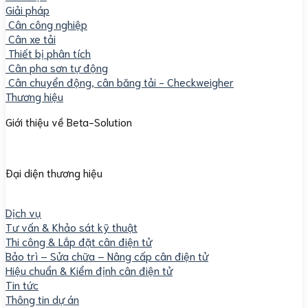
Giải pháp
Cân công nghiệp
Cân xe tải
Thiết bị phân tích
Cân pha sơn tự động
Cân chuyển động, cân băng tải - Checkweigher
Thương hiệu
Giới thiệu về Beta-Solution
Đại diện thương hiệu
Dịch vụ
Tư vấn & Khảo sát kỹ thuật
Thi công & Lắp đặt cân điện tử
Bảo trì – Sửa chữa – Nâng cấp cân điện tử
Hiệu chuẩn & Kiểm định cân điện tử
Tin tức
Thông tin dự án