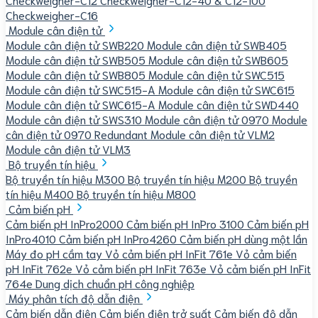
Checkweigher-C16
Module cân điện tử
Module cân điện tử SWB220
Module cân điện tử SWB405
Module cân điện tử SWB505
Module cân điện tử SWB605
Module cân điện tử SWB805
Module cân điện tử SWC515
Module cân điện tử SWC515-A
Module cân điện tử SWC615
Module cân điện tử SWC615-A
Module cân điện tử SWD440
Module cân điện tử SWS310
Module cân điện tử 0970
Module
cân điện tử 0970 Redundant
Module cân điện tử VLM2
Module cân điện tử VLM3
Bộ truyền tín hiệu
Bộ truyền tín hiệu M300
Bộ truyền tín hiệu M200
Bộ truyền
tín hiệu M400
Bộ truyền tín hiệu M800
Cảm biến pH
Cảm biến pH InPro2000
Cảm biến pH InPro 3100
Cảm biến pH
InPro4010
Cảm biến pH InPro4260
Cảm biến pH dùng một lần
Máy đo pH cầm tay
Vỏ cảm biến pH InFit 761e
Vỏ cảm biến
pH InFit 762e
Vỏ cảm biến pH InFit 763e
Vỏ cảm biến pH InFit
764e
Dung dịch chuẩn pH công nghiệp
Máy phân tích độ dẫn điện
Cảm biến dẫn điện
Cảm biến điện trở suất
Cảm biến độ dẫn