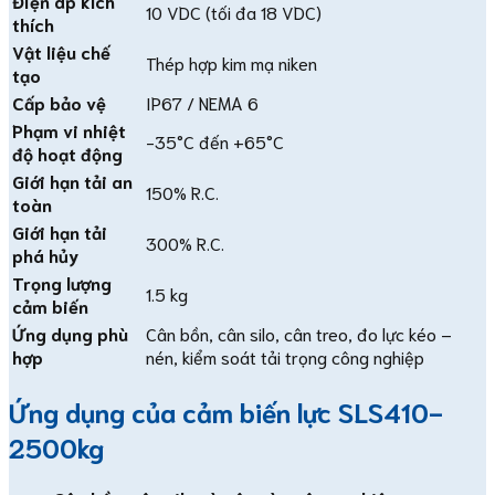
Điện áp kích
10 VDC (tối đa 18 VDC)
thích
Vật liệu chế
Thép hợp kim mạ niken
tạo
Cấp bảo vệ
IP67 / NEMA 6
Phạm vi nhiệt
-35°C đến +65°C
độ hoạt động
Giới hạn tải an
150% R.C.
toàn
Giới hạn tải
300% R.C.
phá hủy
Trọng lượng
1.5 kg
cảm biến
Ứng dụng phù
Cân bồn, cân silo, cân treo, đo lực kéo –
hợp
nén, kiểm soát tải trọng công nghiệp
Ứng dụng của cảm biến lực SLS410-
2500kg