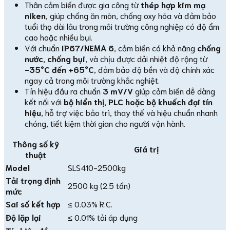
Thân cảm biến được gia công từ
thép hợp kim mạ
niken
, giúp chống ăn mòn, chống oxy hóa và đảm bảo
tuổi thọ dài lâu trong môi trường công nghiệp có độ ẩm
cao hoặc nhiều bụi.
Với chuẩn
IP67/NEMA 6
, cảm biến có khả năng
chống
nước, chống bụi
, và chịu được dải nhiệt độ rộng từ
-35°C đến +65°C
, đảm bảo độ bền và độ chính xác
ngay cả trong môi trường khắc nghiệt.
Tín hiệu đầu ra chuẩn
3 mV/V
giúp cảm biến dễ dàng
kết nối với
bộ hiển thị, PLC hoặc bộ khuếch đại tín
hiệu
, hỗ trợ việc bảo trì, thay thế và hiệu chuẩn nhanh
chóng, tiết kiệm thời gian cho người vận hành.
Thông số kỹ
Giá trị
thuật
Model
SLS410-2500kg
Tải trọng định
2500 kg (2.5 tấn)
mức
Sai số kết hợp
≤ 0.03% R.C.
Độ lặp lại
≤ 0.01% tải áp dụng