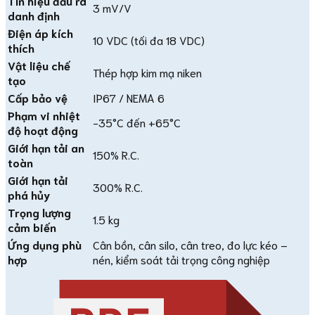
Tín hiệu đầu ra
3 mV/V
danh định
Điện áp kích
10 VDC (tối đa 18 VDC)
thích
Vật liệu chế
Thép hợp kim mạ niken
tạo
Cấp bảo vệ
IP67 / NEMA 6
Phạm vi nhiệt
-35°C đến +65°C
độ hoạt động
Giới hạn tải an
150% R.C.
toàn
Giới hạn tải
300% R.C.
phá hủy
Trọng lượng
1.5 kg
cảm biến
Ứng dụng phù
Cân bồn, cân silo, cân treo, đo lực kéo –
hợp
nén, kiểm soát tải trọng công nghiệp