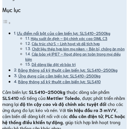
Mục lục
Ưu điểm nổi bật của cảm biến lực SLS410-2500kg
Hiệu suất ổn định – Độ chính xác cao OIML C3
Cấu trúc chữ S – Linh hoạt và dễ tích hợp
Chất liệu thép hợp kim mạ niken – Bền bỉ, chống ăn mòn
Cấp bảo vệ IP67 – Hoạt động an toàn trong mọi điều
kiện
Dễ dàng lắp đặt và bảo trì
Bảng thông số kỹ thuật cảm biến lực SLS410-2500kg
Ứng dụng của cảm biến lực SLS410-2500kg
Bảng thông số kỹ thuật cảm biến lực SLS410
Cảm biến lực
SLS410-2500kg
thuộc dòng sản phẩm
SLS410
nổi tiếng của
Mettler Toledo
, được phát triển nhằm
mang lại
độ tin cậy cao và độ chính xác tuyệt đối
cho các
ứng dụng đo lực kéo và nén. Với
tín hiệu đầu ra 3 mV/V
,
cảm biến dễ dàng kết nối với các
đầu cân điện tử, PLC hoặc
hệ thống điều khiển tự động
, giúp tích hợp linh hoạt trong
nhiều hệ thống cân khác nhau.