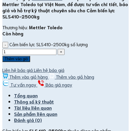
Mettler Toledo tại Việt Nam, để được tư vấn chi tiết, báo
giá và hỗ trợ kỹ thuật chuyên sâu cho Cảm biến lực
SLS410-2500kg
Thương hiệu:
Mettler Toledo
Còn hàng
Cảm biến lực SLS410-2500kg số lượng
Thêm vào giỏ
Liên hệ báo giá
Liên hệ báo giá
Thêm vào giỏ hàng
Thêm vào giỏ hàng
Tư vấn ngay
Báo giá ngay
Tổng quan
Thông số kỹ thuật
Tài liệu liên quan
Sản phẩm liên quan
Đánh giá (0)
Cảm biến lực
SLS410-2500kg
thuộc dòng sản phẩm