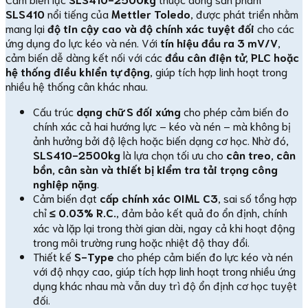
SLS410
nổi tiếng của
Mettler Toledo
, được phát triển nhằm
mang lại
độ tin cậy cao và độ chính xác tuyệt đối
cho các
ứng dụng đo lực kéo và nén. Với
tín hiệu đầu ra 3 mV/V
,
cảm biến dễ dàng kết nối với các
đầu cân điện tử, PLC hoặc
hệ thống điều khiển tự động
, giúp tích hợp linh hoạt trong
nhiều hệ thống cân khác nhau.
Cấu trúc
dạng chữ S đối xứng
cho phép cảm biến đo
chính xác cả hai hướng lực – kéo và nén – mà không bị
ảnh hưởng bởi độ lệch hoặc biến dạng cơ học. Nhờ đó,
SLS410-2500kg
là lựa chọn tối ưu cho
cân treo, cân
bồn, cân sàn và thiết bị kiểm tra tải trọng công
nghiệp nặng
.
Cảm biến đạt
cấp chính xác OIML C3
, sai số tổng hợp
chỉ
≤ 0.03% R.C.
, đảm bảo kết quả đo ổn định, chính
xác và lặp lại trong thời gian dài, ngay cả khi hoạt động
trong môi trường rung hoặc nhiệt độ thay đổi.
Thiết kế
S-Type
cho phép cảm biến đo lực kéo và nén
với độ nhạy cao, giúp tích hợp linh hoạt trong nhiều ứng
dụng khác nhau mà vẫn duy trì độ ổn định cơ học tuyệt
đối.