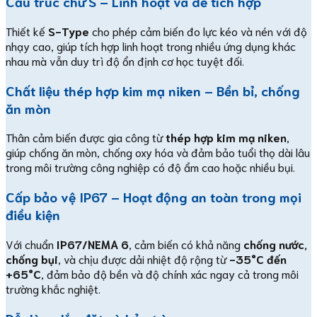
Cấu trúc chữ S – Linh hoạt và dễ tích hợp
Thiết kế
S-Type
cho phép cảm biến đo lực kéo và nén với độ
nhạy cao, giúp tích hợp linh hoạt trong nhiều ứng dụng khác
nhau mà vẫn duy trì độ ổn định cơ học tuyệt đối.
Chất liệu thép hợp kim mạ niken – Bền bỉ, chống
ăn mòn
Thân cảm biến được gia công từ
thép hợp kim mạ niken
,
giúp chống ăn mòn, chống oxy hóa và đảm bảo tuổi thọ dài lâu
trong môi trường công nghiệp có độ ẩm cao hoặc nhiều bụi.
Cấp bảo vệ IP67 – Hoạt động an toàn trong mọi
điều kiện
Với chuẩn
IP67/NEMA 6
, cảm biến có khả năng
chống nước,
chống bụi
, và chịu được dải nhiệt độ rộng từ
-35°C đến
+65°C
, đảm bảo độ bền và độ chính xác ngay cả trong môi
trường khắc nghiệt.