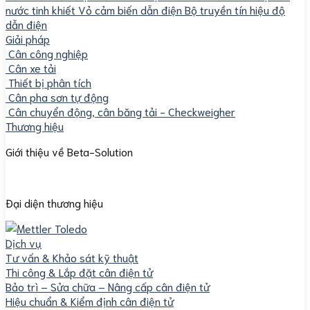
nước tinh khiết
Vỏ cảm biến dẫn điện
Bộ truyền tín hiệu độ
dẫn điện
Giải pháp
Cân công nghiệp
Cân xe tải
Thiết bị phân tích
Cân pha sơn tự động
Cân chuyển động, cân băng tải - Checkweigher
Thương hiệu
Giới thiệu về Beta-Solution
Đại diện thương hiệu
Dịch vụ
Tư vấn & Khảo sát kỹ thuật
Thi công & Lắp đặt cân điện tử
Bảo trì – Sửa chữa – Nâng cấp cân điện tử
Hiệu chuẩn & Kiểm định cân điện tử