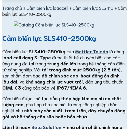
Trang chủ
»
Cảm biến lực loadcell
»
Cảm biến lực SLS410
»
Cảm
biến lực SLS410-2500kg
Cảm biến lực SLS410-2500kg
Cảm biến lực
SLS410-2500kg
của
Mettler Toledo
là dòng
load cell dạng S-Type
được thiết kế chuyên biệt cho các
ứng dụng đo tải trọng
trung đến lớn
trong hệ thống cân điện
tử công nghiệp. Với
tải trọng định mức 2500kg (2.5 tấn)
,
sản phẩm đảm bảo
độ chính xác cao
,
hoạt động ổn định
lâu dài
, và
khả năng chịu lực vượt trội
, đáp ứng tiêu chuẩn
OIML C3
cùng cấp bảo vệ
IP67/NEMA 6
.
Cảm biến được chế tạo bằng
thép hợp kim mạ niken chất
lượng cao
, phù hợp cho các môi trường công nghiệp khắc
nghiệt như
nhà máy sản xuất, trạm trộn, dây chuyền đóng
gói và hệ thống cân silo hoặc bồn chứa
.
Liên hệ ngay
Beta Solution
– nhà phân phối chính hãng