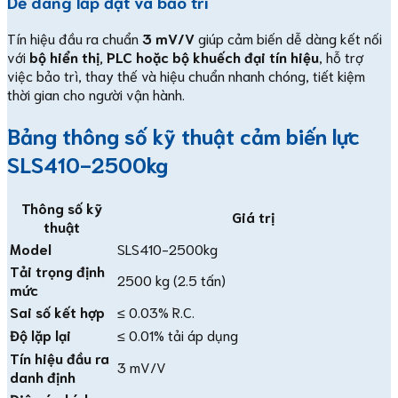
Dễ dàng lắp đặt và bảo trì
Tín hiệu đầu ra chuẩn
3 mV/V
giúp cảm biến dễ dàng kết nối
với
bộ hiển thị, PLC hoặc bộ khuếch đại tín hiệu
, hỗ trợ
việc bảo trì, thay thế và hiệu chuẩn nhanh chóng, tiết kiệm
thời gian cho người vận hành.
Bảng thông số kỹ thuật cảm biến lực
SLS410-2500kg
Thông số kỹ
Giá trị
thuật
Model
SLS410-2500kg
Tải trọng định
2500 kg (2.5 tấn)
mức
Sai số kết hợp
≤ 0.03% R.C.
Độ lặp lại
≤ 0.01% tải áp dụng
Tín hiệu đầu ra
3 mV/V
danh định