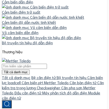
Cảm biến dẫn điện
Cảm biến điện trở suất
Cảm biến độ dẫn nước tinh khiết
Vỏ cảm biến dẫn điện
Bộ truyền tín hiệu độ dẫn điện
Thương hiệu
Tất cả danh mục
Tất cả danh mục
Bệ cân điện tử
Bộ truyền tín hiệu
Cảm biến
lực loadcell
Cảm biến pH Mettler Toledo
Cân bàn điện tử
Cân
kiểm tra trọng lượng Checkweigher
Cân pha sơn Mettler
Toledo
Đầu cân điện tử
Máy phân tích độ dẫn điện
Module
cân điện tử