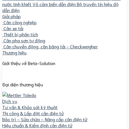
nước tinh khiết
Vỏ cảm biến dẫn điện
Bộ truyền tín hiệu độ
dẫn điện
Giải pháp
Cân công nghiệp
Cân xe tải
Thiết bị phân tích
Cân pha sơn tự động
Cân chuyển động, cân băng tải - Checkweigher
Thương hiệu
Giới thiệu về Beta-Solution
Đại diện thương hiệu
Dịch vụ
Tư vấn & Khảo sát kỹ thuật
Thi công & Lắp đặt cân điện tử
Bảo trì – Sửa chữa – Nâng cấp cân điện tử
Hiệu chuẩn & Kiểm định cân điện tử