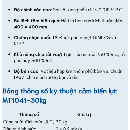
Độ chính xác cao
: Sai số toàn phần chỉ ≤ 0.016 % R.C.
Bù lệch tâm hiệu quả
: Hỗ trợ bàn cân kích thước đến
400 × 400 mm
.
Chứng nhận quốc tế
: Được phê duyệt OIML C3 và
NTEP.
Khả năng chịu tải vượt trội
: Tải an toàn 150 % R.C., tải
phá hủy 300 % R.C.
Độ bền cao
: Vật liệu hợp kim nhôm phủ bảo vệ, chuẩn
IP67
, chịu môi trường bụi và ẩm.
Bảng thông số kỹ thuật cảm biến lực
MT1041-30kg
Thông số
Giá trị
Công suất định mức (R.C.)
30 kg
Đầu ra định mức
2 ± 0.2 mV/V