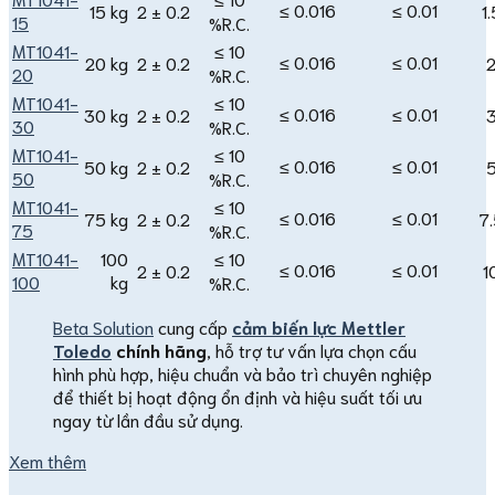
≤ 0.016
≤ 0.01
15 kg
2 ± 0.2
1.
15
%R.C.
MT1041-
≤ 10
≤ 0.016
≤ 0.01
20 kg
2 ± 0.2
2
20
%R.C.
MT1041-
≤ 10
≤ 0.016
≤ 0.01
30 kg
2 ± 0.2
3
30
%R.C.
MT1041-
≤ 10
≤ 0.016
≤ 0.01
50 kg
2 ± 0.2
5
50
%R.C.
MT1041-
≤ 10
≤ 0.016
≤ 0.01
75 kg
2 ± 0.2
7.
75
%R.C.
MT1041-
100
≤ 10
≤ 0.016
≤ 0.01
2 ± 0.2
1
100
kg
%R.C.
Beta Solution
cung cấp
cảm biến lực Mettler
Toledo
chính hãng
, hỗ trợ tư vấn lựa chọn cấu
hình phù hợp, hiệu chuẩn và bảo trì chuyên nghiệp
để thiết bị hoạt động ổn định và hiệu suất tối ưu
ngay từ lần đầu sử dụng.
Xem thêm