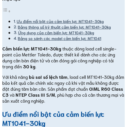
Ưu điểm nổi bật của cảm biến lực MT1041-30kg
Bảng thông số kỹ thuật cảm biến lực MT1041-30kg
Ứng dụng của cảm biến lực MT1041-30kg
Bảng so sánh các model cảm biến lực MT1041
Cảm biến lực MT1041-30kg
thuộc dòng load cell single-
point của Mettler Toledo, được thiết kế dành cho các ứng
dụng cân bàn điện tử và cân đóng gói công nghiệp có tải
trọng đến
30 kg
.
Với khả năng
bù sai số lệch tâm
, load cell MT1041-30kg đảm
bảo kết quả cân chính xác ngay cả khi vật mẫu không được
đặt đúng tâm bàn cân. Sản phẩm đạt chuẩn
OIML R60 Class
C3
và
NTEP Class III S/M
, phù hợp cho cả cân thương mại và
sản xuất công nghiệp.
Ưu điểm nổi bật của cảm biến lực
MT1041-30kg