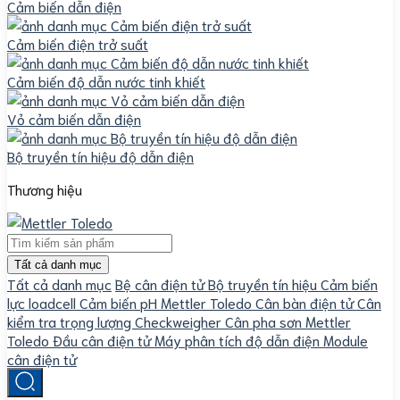
Cảm biến dẫn điện
Cảm biến điện trở suất
Cảm biến độ dẫn nước tinh khiết
Vỏ cảm biến dẫn điện
Bộ truyền tín hiệu độ dẫn điện
Thương hiệu
Tất cả danh mục
Tất cả danh mục
Bệ cân điện tử
Bộ truyền tín hiệu
Cảm biến
lực loadcell
Cảm biến pH Mettler Toledo
Cân bàn điện tử
Cân
kiểm tra trọng lượng Checkweigher
Cân pha sơn Mettler
Toledo
Đầu cân điện tử
Máy phân tích độ dẫn điện
Module
cân điện tử