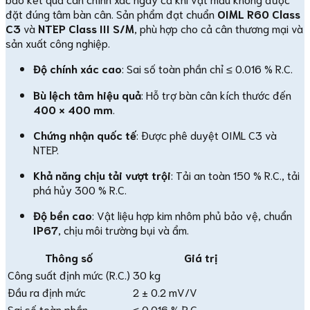
đặt đúng tâm bàn cân. Sản phẩm đạt chuẩn
OIML R60 Class
C3
và
NTEP Class III S/M
, phù hợp cho cả cân thương mại và
sản xuất công nghiệp.
Độ chính xác cao
: Sai số toàn phần chỉ ≤ 0.016 % R.C.
Bù lệch tâm hiệu quả
: Hỗ trợ bàn cân kích thước đến
400 × 400 mm
.
Chứng nhận quốc tế
: Được phê duyệt OIML C3 và
NTEP.
Khả năng chịu tải vượt trội
: Tải an toàn 150 % R.C., tải
phá hủy 300 % R.C.
Độ bền cao
: Vật liệu hợp kim nhôm phủ bảo vệ, chuẩn
IP67
, chịu môi trường bụi và ẩm.
Thông số
Giá trị
Công suất định mức (R.C.)
30 kg
Đầu ra định mức
2 ± 0.2 mV/V
Sai số toàn phần
≤ 0.016 % R.C.