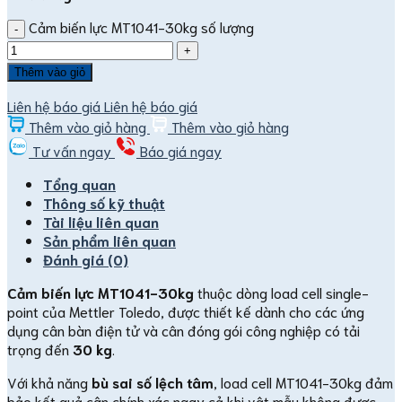
Cảm biến lực MT1041-30kg số lượng
Thêm vào giỏ
Liên hệ báo giá
Liên hệ báo giá
Thêm vào giỏ hàng
Thêm vào giỏ hàng
Tư vấn ngay
Báo giá ngay
Tổng quan
Thông số kỹ thuật
Tài liệu liên quan
Sản phẩm liên quan
Đánh giá (0)
Cảm biến lực MT1041-30kg
thuộc dòng load cell single-
point của Mettler Toledo, được thiết kế dành cho các ứng
dụng cân bàn điện tử và cân đóng gói công nghiệp có tải
trọng đến
30 kg
.
Với khả năng
bù sai số lệch tâm
, load cell MT1041-30kg đảm
bảo kết quả cân chính xác ngay cả khi vật mẫu không được