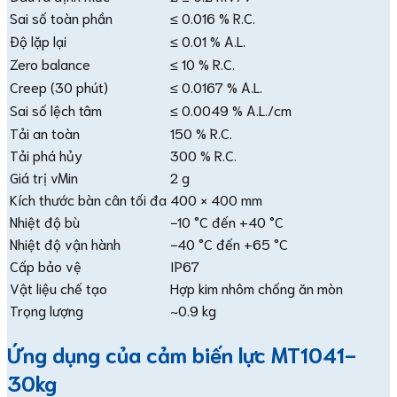
Sai số toàn phần
≤ 0.016 % R.C.
Độ lặp lại
≤ 0.01 % A.L.
Zero balance
≤ 10 % R.C.
Creep (30 phút)
≤ 0.0167 % A.L.
Sai số lệch tâm
≤ 0.0049 % A.L./cm
Tải an toàn
150 % R.C.
Tải phá hủy
300 % R.C.
Giá trị vMin
2 g
Kích thước bàn cân tối đa
400 × 400 mm
Nhiệt độ bù
−10 °C đến +40 °C
Nhiệt độ vận hành
−40 °C đến +65 °C
Cấp bảo vệ
IP67
Vật liệu chế tạo
Hợp kim nhôm chống ăn mòn
Trọng lượng
~0.9 kg
Ứng dụng của cảm biến lực MT1041-
30kg