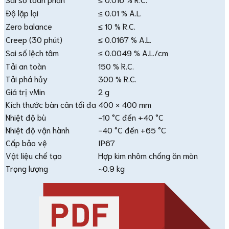
Độ lặp lại
≤ 0.01 % A.L.
Zero balance
≤ 10 % R.C.
Creep (30 phút)
≤ 0.0167 % A.L.
Sai số lệch tâm
≤ 0.0049 % A.L./cm
Tải an toàn
150 % R.C.
Tải phá hủy
300 % R.C.
Giá trị vMin
2 g
Kích thước bàn cân tối đa
400 × 400 mm
Nhiệt độ bù
−10 °C đến +40 °C
Nhiệt độ vận hành
−40 °C đến +65 °C
Cấp bảo vệ
IP67
Vật liệu chế tạo
Hợp kim nhôm chống ăn mòn
Trọng lượng
~0.9 kg