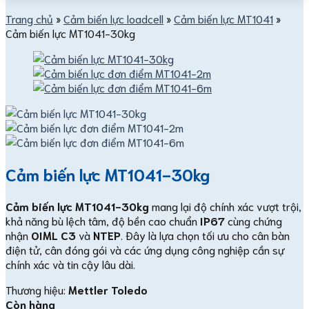
Trang chủ
»
Cảm biến lực loadcell
»
Cảm biến lực MT1041
»
Cảm biến lực MT1041-30kg
Cảm biến lực MT1041-30kg
Cảm biến lực MT1041-30kg
mang lại độ chính xác vượt trội,
khả năng bù lệch tâm, độ bền cao chuẩn
IP67
cùng chứng
nhận
OIML C3
và
NTEP
. Đây là lựa chọn tối ưu cho cân bàn
điện tử, cân đóng gói và các ứng dụng công nghiệp cần sự
chính xác và tin cậy lâu dài.
Thương hiệu:
Mettler Toledo
Còn hàng