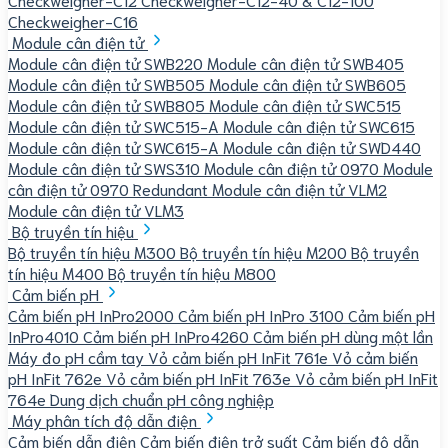
Checkweigher-C16
Module cân điện tử
Module cân điện tử SWB220
Module cân điện tử SWB405
Module cân điện tử SWB505
Module cân điện tử SWB605
Module cân điện tử SWB805
Module cân điện tử SWC515
Module cân điện tử SWC515-A
Module cân điện tử SWC615
Module cân điện tử SWC615-A
Module cân điện tử SWD440
Module cân điện tử SWS310
Module cân điện tử 0970
Module
cân điện tử 0970 Redundant
Module cân điện tử VLM2
Module cân điện tử VLM3
Bộ truyền tín hiệu
Bộ truyền tín hiệu M300
Bộ truyền tín hiệu M200
Bộ truyền
tín hiệu M400
Bộ truyền tín hiệu M800
Cảm biến pH
Cảm biến pH InPro2000
Cảm biến pH InPro 3100
Cảm biến pH
InPro4010
Cảm biến pH InPro4260
Cảm biến pH dùng một lần
Máy đo pH cầm tay
Vỏ cảm biến pH InFit 761e
Vỏ cảm biến
pH InFit 762e
Vỏ cảm biến pH InFit 763e
Vỏ cảm biến pH InFit
764e
Dung dịch chuẩn pH công nghiệp
Máy phân tích độ dẫn điện
Cảm biến dẫn điện
Cảm biến điện trở suất
Cảm biến độ dẫn