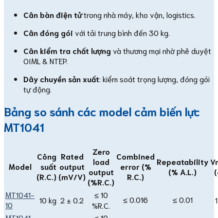
Cân bàn điện tử
trong nhà máy, kho vận, logistics.
Cân đóng gói
với tải trung bình đến 30 kg.
Cân kiểm tra chất lượng
và thương mại nhờ phê duyệt
OIML & NTEP.
Dây chuyền sản xuất
: kiểm soát trọng lượng, đóng gói
tự động.
Bảng so sánh các model cảm biến lực
MT1041
Zero
Công
Rated
Combined
load
Repeatability
V
Model
suất
output
error (%
output
(% A.L.)
(
(R.C.)
(mV/V)
R.C.)
(%R.C.)
MT1041-
≤ 10
≤ 0.016
≤ 0.01
10 kg
2 ± 0.2
1
10
%R.C.
MT1041-
≤ 10