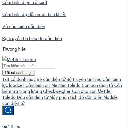
Cảm biến điện trở suất
Cảm biến độ dẫn nước tinh khiết
Vỏ cảm biến dẫn điện
Bộ truyền tín hiệu độ dẫn điện
Thương hiệu
Tất cả danh mục
Tất cả danh mục
Bệ cân điện tử
Bộ truyền tín hiệu
Cảm biến
lực loadcell
Cảm biến pH Mettler Toledo
Cân bàn điện tử
Cân
kiểm tra trọng lượng Checkweigher
Cân pha sơn Mettler
Toledo
Đầu cân điện tử
Máy phân tích độ dẫn điện
Module
cân điện tử
Giới thiệu