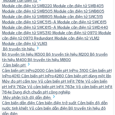
Module cân điện tử SWB220
Module cân điện tử SWB405
Module cân điện tử SWB505
Module cân điện tử SWB605
Module cân điện tử SWB805
Module cân điện tử SWC515
Module cân điện tử SWC515-A
Module cân điện tử SWC615
Module cân điện tử SWC615-A
Module cân điện tử SWD440
Module cân điện tử SWS310
Module cân điện tử 0970
Module
cân điện tử 0970 Redundant
Module cân điện tử VLM2
Module cân điện tử VLM3
Bộ truyền tín hiệu
Bộ truyền tín hiệu M300
Bộ truyền tín hiệu M200
Bộ truyền
tín hiệu M400
Bộ truyền tín hiệu M800
Cảm biến pH
Cảm biến pH InPro2000
Cảm biến pH InPro 3100
Cảm biến pH
InPro4010
Cảm biến pH InPro4260
Cảm biến pH dùng một lần
Máy đo pH cầm tay
Vỏ cảm biến pH InFit 761e
Vỏ cảm biến
pH InFit 762e
Vỏ cảm biến pH InFit 763e
Vỏ cảm biến pH InFit
764e
Dung dịch chuẩn pH công nghiệp
Máy phân tích độ dẫn điện
Cảm biến dẫn điện
Cảm biến điện trở suất
Cảm biến độ dẫn
nước tinh khiết
Vỏ cảm biến dẫn điện
Bộ truyền tín hiệu độ
dẫn điện