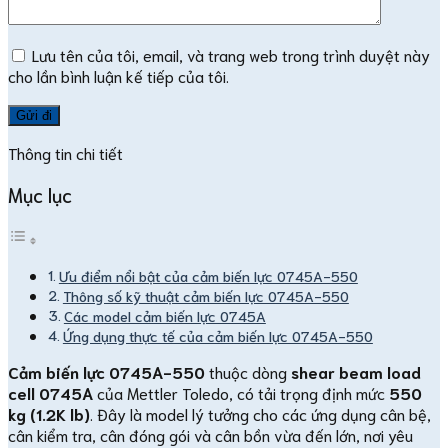
Lưu tên của tôi, email, và trang web trong trình duyệt này
cho lần bình luận kế tiếp của tôi.
Thông tin chi tiết
Mục lục
Ưu điểm nổi bật của cảm biến lực 0745A-550
Thông số kỹ thuật cảm biến lực 0745A-550
Các model cảm biến lực 0745A
Ứng dụng thực tế của cảm biến lực 0745A-550
Cảm biến lực 0745A-550
thuộc dòng
shear beam load
cell 0745A
của Mettler Toledo, có tải trọng định mức
550
kg (1.2K lb)
. Đây là model lý tưởng cho các ứng dụng cân bệ,
cân kiểm tra, cân đóng gói và cân bồn vừa đến lớn, nơi yêu