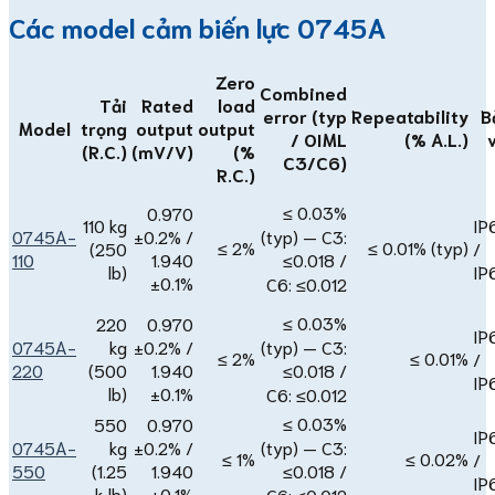
Các model cảm biến lực 0745A
Zero
Combined
Tải
Rated
load
error (typ
Repeatability
B
Model
trọng
output
output
/ OIML
(% A.L.)
(R.C.)
(mV/V)
(%
C3/C6)
R.C.)
≤ 0.03%
0.970
110 kg
IP
0745A-
±0.2% /
(typ) — C3:
≤ 2%
≤ 0.01% (typ)
(250
/
110
1.940
≤0.018 /
lb)
IP
±0.1%
C6: ≤0.012
≤ 0.03%
220
0.970
IP
0745A-
kg
±0.2% /
(typ) — C3:
≤ 2%
≤ 0.01%
/
220
(500
1.940
≤0.018 /
IP
lb)
±0.1%
C6: ≤0.012
≤ 0.03%
550
0.970
IP
0745A-
kg
±0.2% /
(typ) — C3:
≤ 1%
≤ 0.02%
/
550
(1.25
1.940
≤0.018 /
IP
k lb)
±0.1%
C6: ≤0.012