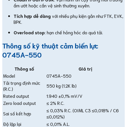
ẩm ướt hoặc cần vệ sinh thường xuyên.
Tích hợp dễ dàng
với nhiều phụ kiện gắn như FTK, EVK,
BPK.
Overload stop
: hạn chế hỏng hóc do quá tải.
Thông số kỹ thuật cảm biến lực
0745A-550
Thông số
Giá trị
Model
0745A-550
Tải trọng định mức
550 kg (1.2K lb)
(R.C.)
Rated output
1.940 ±0,1% mV/V
Zero load output
≤ 2% R.C.
≤ 0,03% R.C. (OIML C3 ≤0,018% / C6
Sai số kết hợp
≤0,012%)
Độ lặp lại
≤ 0,01% A.L.