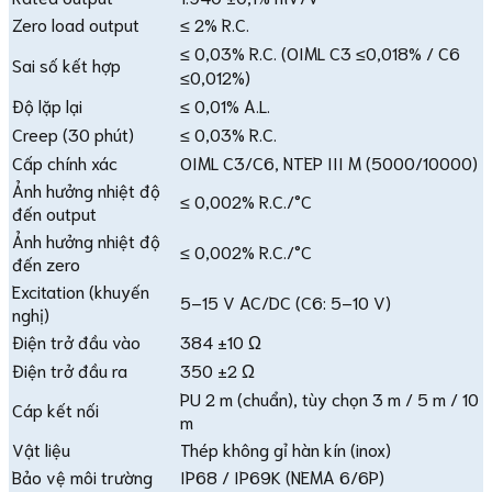
Zero load output
≤ 2% R.C.
≤ 0,03% R.C. (OIML C3 ≤0,018% / C6
Sai số kết hợp
≤0,012%)
Độ lặp lại
≤ 0,01% A.L.
Creep (30 phút)
≤ 0,03% R.C.
Cấp chính xác
OIML C3/C6, NTEP III M (5000/10000)
Ảnh hưởng nhiệt độ
≤ 0,002% R.C./°C
đến output
Ảnh hưởng nhiệt độ
≤ 0,002% R.C./°C
đến zero
Excitation (khuyến
5–15 V AC/DC (C6: 5–10 V)
nghị)
Điện trở đầu vào
384 ±10 Ω
Điện trở đầu ra
350 ±2 Ω
PU 2 m (chuẩn), tùy chọn 3 m / 5 m / 10
Cáp kết nối
m
Vật liệu
Thép không gỉ hàn kín (inox)
Bảo vệ môi trường
IP68 / IP69K (NEMA 6/6P)