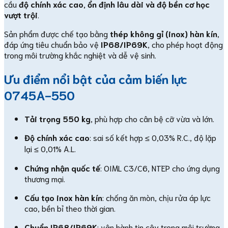
cầu
độ chính xác cao, ổn định lâu dài và độ bền cơ học
vượt trội
.
Sản phẩm được chế tạo bằng
thép không gỉ (inox) hàn kín
,
đáp ứng tiêu chuẩn bảo vệ
IP68/IP69K
, cho phép hoạt động
trong môi trường khắc nghiệt và dễ vệ sinh.
Ưu điểm nổi bật của cảm biến lực
0745A-550
Tải trọng 550 kg
, phù hợp cho cân bệ cỡ vừa và lớn.
Độ chính xác cao
: sai số kết hợp ≤ 0,03% R.C., độ lặp
lại ≤ 0,01% A.L.
Chứng nhận quốc tế
: OIML C3/C6, NTEP cho ứng dụng
thương mại.
Cấu tạo inox hàn kín
: chống ăn mòn, chịu rửa áp lực
cao, bền bỉ theo thời gian.
Chuẩn IP68/IP69K
: vận hành tin cậy trong môi trường