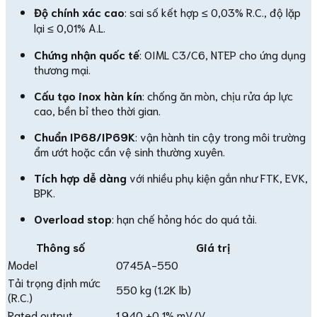
Độ chính xác cao
: sai số kết hợp ≤ 0,03% R.C., độ lặp
lại ≤ 0,01% A.L.
Chứng nhận quốc tế
: OIML C3/C6, NTEP cho ứng dụng
thương mại.
Cấu tạo inox hàn kín
: chống ăn mòn, chịu rửa áp lực
cao, bền bỉ theo thời gian.
Chuẩn IP68/IP69K
: vận hành tin cậy trong môi trường
ẩm ướt hoặc cần vệ sinh thường xuyên.
Tích hợp dễ dàng
với nhiều phụ kiện gắn như FTK, EVK,
BPK.
Overload stop
: hạn chế hỏng hóc do quá tải.
Thông số
Giá trị
Model
0745A-550
Tải trọng định mức
550 kg (1.2K lb)
(R.C.)
Rated output
1.940 ±0,1% mV/V