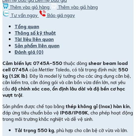
Thêm vào giỏ hàng
Thêm vào giỏ hàng
Tư vấn ngay
Báo giá ngay
Tổng quan
Thông số kỹ thuật
Tài liệu liên quan
Sản phẩm liên quan
Đánh giá (0)
Cảm biến lực 0745A-550
thuộc dòng
shear beam load
cell 0745A
của Mettler Toledo, có tải trọng định mức
550
kg (1.2K lb)
. Đây là model lý tưởng cho các ứng dụng cân bệ,
cân kiểm tra, cân đóng gói và cân bồn vừa đến lớn, nơi yêu
cầu
độ chính xác cao, ổn định lâu dài và độ bền cơ học
vượt trội
.
Sản phẩm được chế tạo bằng
thép không gỉ (inox) hàn kín
,
đáp ứng tiêu chuẩn bảo vệ
IP68/IP69K
, cho phép hoạt động
trong môi trường khắc nghiệt và dễ vệ sinh.
Tải trọng 550 kg
, phù hợp cho cân bệ cỡ vừa và lớn.