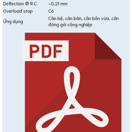
Deflection @ R.C.
~0,21 mm
Overload stop
Có
Cân bệ, cân bàn, cân bồn vừa, cân
Ứng dụng
đóng gói công nghiệp