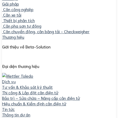
Giải pháp
Cân công nghiệp
Cân xe tải
Thiết bị phân tích
Cân pha sơn tự động
Cân chuyển động, cân băng tải - Checkweigher
Thương hiệu
Giới thiệu về Beta-Solution
Đại diện thương hiệu
Dịch vụ
Tư vấn & Khảo sát kỹ thuật
Thi công & Lắp đặt cân điện tử
Bảo trì – Sửa chữa – Nâng cấp cân điện tử
Hiệu chuẩn & Kiểm định cân điện tử
Tin tức
Thông tin dự án