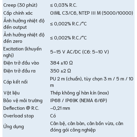
Creep (30 phút)
≤ 0,03% R.C.
Cấp chính xác
OIML C3/C6, NTEP III M (5000/10000)
Ảnh hưởng nhiệt độ
≤ 0,002% R.C./°C
đến output
Ảnh hưởng nhiệt độ
≤ 0,002% R.C./°C
đến zero
Excitation (khuyến
5–15 V AC/DC (C6: 5–10 V)
nghị)
Điện trở đầu vào
384 ±10 Ω
Điện trở đầu ra
350 ±2 Ω
PU 2 m (chuẩn), tùy chọn 3 m / 5 m / 10
Cáp kết nối
m
Vật liệu
Thép không gỉ hàn kín (inox)
Bảo vệ môi trường
IP68 / IP69K (NEMA 6/6P)
Deflection @ R.C.
~0,21 mm
Overload stop
Có
Cân bệ, cân bàn, cân bồn vừa, cân
Ứng dụng
đóng gói công nghiệp