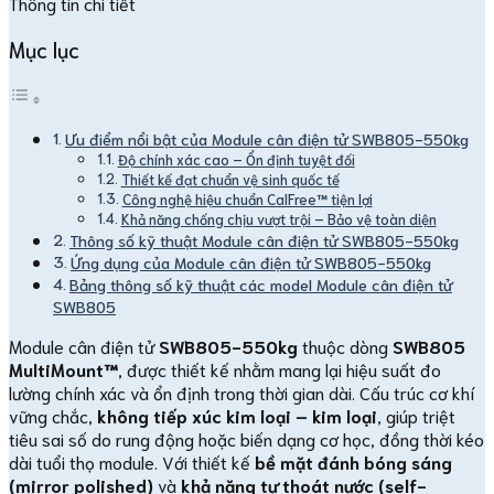
Thông tin chi tiết
Mục lục
Ưu điểm nổi bật của Module cân điện tử SWB805-550kg
Độ chính xác cao – Ổn định tuyệt đối
Thiết kế đạt chuẩn vệ sinh quốc tế
Công nghệ hiệu chuẩn CalFree™ tiện lợi
Khả năng chống chịu vượt trội – Bảo vệ toàn diện
Thông số kỹ thuật Module cân điện tử SWB805-550kg
Ứng dụng của Module cân điện tử SWB805-550kg
Bảng thông số kỹ thuật các model Module cân điện tử
SWB805
Module cân điện tử
SWB805-550kg
thuộc dòng
SWB805
MultiMount™
, được thiết kế nhằm mang lại hiệu suất đo
lường chính xác và ổn định trong thời gian dài. Cấu trúc cơ khí
vững chắc,
không tiếp xúc kim loại – kim loại
, giúp triệt
tiêu sai số do rung động hoặc biến dạng cơ học, đồng thời kéo
dài tuổi thọ module. Với thiết kế
bề mặt đánh bóng sáng
(mirror polished)
và
khả năng tự thoát nước (self-