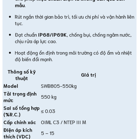
mẫu
.
Rút ngắn thời gian bảo trì, tối ưu chi phí và vận hành liên
tục.
Đạt chuẩn
IP68/IP69K
, chống bụi, chống ngâm nước,
chịu rửa áp lực cao.
Hoạt động ổn định trong môi trường có độ ẩm và nhiệt
độ biến đổi mạnh.
Thông số kỹ
Giá trị
thuật
Model
SWB805-550kg
Tải trọng định
550 kg
mức
Sai số tổng hợp
≤ 0.03
(%R.C.)
Cấp chính xác
OIML C3 / NTEP III M
Điện áp kích
5 – 15
thích (VDC)