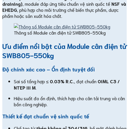
draining)
, module đáp ứng tiêu chuẩn vệ sinh quốc tế
NSF và
EHEDG
, phù hợp cho môi trường chế biến thực phẩm, dược
phẩm hoặc sản xuất hóa chất.
Thông số Module cân điện tử SWB805-550kg
Ưu điểm nổi bật của Module cân điện tử
SWB805-550kg
Độ chính xác cao – Ổn định tuyệt đối
Sai số tổng hợp ≤
0.03% R.C.
, đạt chuẩn
OIML C3 /
NTEP III M
.
Hiệu suất đo ổn định, thích hợp cho cân tải trung và cân
bồn công nghiệp.
Thiết kế đạt chuẩn vệ sinh quốc tế
Chế tạo từ
thép không gỉ 304/316
, bề mặt đánh bóng