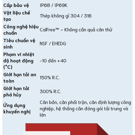
Cấp bảo vệ
IP68 / IP69K
Vật liệu chế
Thép không gỉ 304 / 316
tạo
Công nghệ hiệu
CalFree™ – Không cần quả cân thử
chuẩn
Tiêu chuẩn vệ
NSF / EHEDG
sinh
Phạm vi nhiệt
độ hoạt động
-10 đến +40
(°C)
Giới hạn tải an
150% R.C.
toàn
Giới hạn tải
300% R.C.
phá hủy
Cân bồn, cân phối trộn, cân định lượng công
Ứng dụng
nghiệp, hệ thống cân đóng gói tải trung và
khuyến nghị
lớn