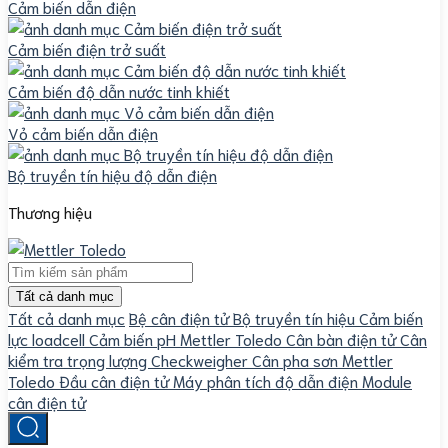
Cảm biến dẫn điện
Cảm biến điện trở suất
Cảm biến độ dẫn nước tinh khiết
Vỏ cảm biến dẫn điện
Bộ truyền tín hiệu độ dẫn điện
Thương hiệu
Tất cả danh mục
Tất cả danh mục
Bệ cân điện tử
Bộ truyền tín hiệu
Cảm biến
lực loadcell
Cảm biến pH Mettler Toledo
Cân bàn điện tử
Cân
kiểm tra trọng lượng Checkweigher
Cân pha sơn Mettler
Toledo
Đầu cân điện tử
Máy phân tích độ dẫn điện
Module
cân điện tử