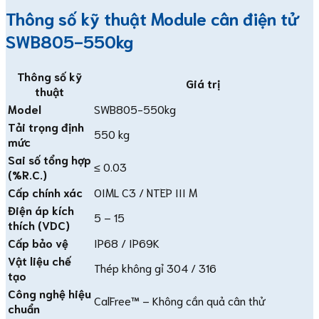
Thông số kỹ thuật Module cân điện tử
SWB805-550kg
Thông số kỹ
Giá trị
thuật
Model
SWB805-550kg
Tải trọng định
550 kg
mức
Sai số tổng hợp
≤ 0.03
(%R.C.)
Cấp chính xác
OIML C3 / NTEP III M
Điện áp kích
5 – 15
thích (VDC)
Cấp bảo vệ
IP68 / IP69K
Vật liệu chế
Thép không gỉ 304 / 316
tạo
Công nghệ hiệu
CalFree™ – Không cần quả cân thử
chuẩn