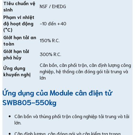
Tiêu chuẩn vệ
NSF / EHEDG
sinh
Phạm vi nhiệt
độ hoạt động
-10 đến +40
(°C)
Giới hạn tải an
150% R.C.
toàn
Giới hạn tải
300% R.C.
phá hủy
Cân bồn, cân phối trộn, cân định lượng công
Ứng dụng
nghiệp, hệ thống cân đóng gói tải trung và
khuyến nghị
lớn
Ứng dụng của Module cân điện tử
SWB805-550kg
Cân bồn và thùng phối trộn công nghiệp tải trung và tải
lớn.
Cân định lượng, cân đóng gói và cân kiểm tra trọng