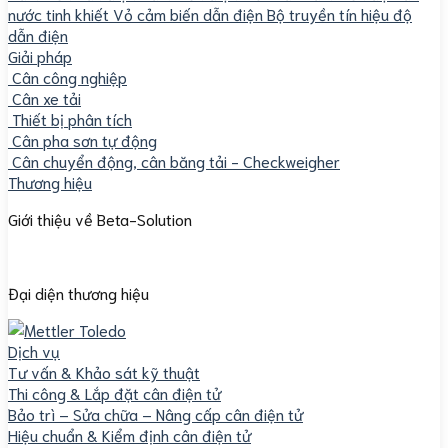
nước tinh khiết
Vỏ cảm biến dẫn điện
Bộ truyền tín hiệu độ
dẫn điện
Giải pháp
Cân công nghiệp
Cân xe tải
Thiết bị phân tích
Cân pha sơn tự động
Cân chuyển động, cân băng tải - Checkweigher
Thương hiệu
Giới thiệu về Beta-Solution
Đại diện thương hiệu
Dịch vụ
Tư vấn & Khảo sát kỹ thuật
Thi công & Lắp đặt cân điện tử
Bảo trì – Sửa chữa – Nâng cấp cân điện tử
Hiệu chuẩn & Kiểm định cân điện tử