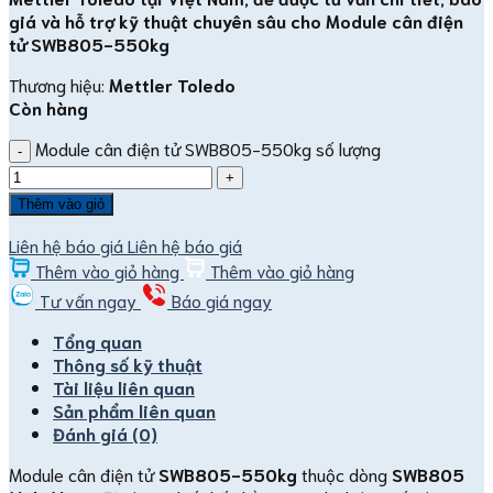
giá và hỗ trợ kỹ thuật chuyên sâu cho Module cân điện
tử SWB805-550kg
Thương hiệu:
Mettler Toledo
Còn hàng
Module cân điện tử SWB805-550kg số lượng
Thêm vào giỏ
Liên hệ báo giá
Liên hệ báo giá
Thêm vào giỏ hàng
Thêm vào giỏ hàng
Tư vấn ngay
Báo giá ngay
Tổng quan
Thông số kỹ thuật
Tài liệu liên quan
Sản phẩm liên quan
Đánh giá (0)
Module cân điện tử
SWB805-550kg
thuộc dòng
SWB805