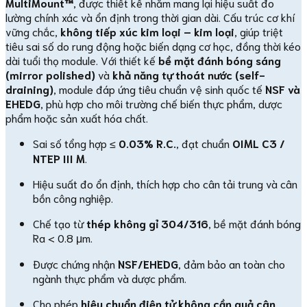
MultiMount™
, được thiết kế nhằm mang lại hiệu suất đo
lường chính xác và ổn định trong thời gian dài. Cấu trúc cơ khí
vững chắc,
không tiếp xúc kim loại – kim loại
, giúp triệt
tiêu sai số do rung động hoặc biến dạng cơ học, đồng thời kéo
dài tuổi thọ module. Với thiết kế
bề mặt đánh bóng sáng
(mirror polished)
và
khả năng tự thoát nước (self-
draining)
, module đáp ứng tiêu chuẩn vệ sinh quốc tế
NSF và
EHEDG
, phù hợp cho môi trường chế biến thực phẩm, dược
phẩm hoặc sản xuất hóa chất.
Sai số tổng hợp ≤
0.03% R.C.
, đạt chuẩn
OIML C3 /
NTEP III M
.
Hiệu suất đo ổn định, thích hợp cho cân tải trung và cân
bồn công nghiệp.
Chế tạo từ
thép không gỉ 304/316
, bề mặt đánh bóng
Ra < 0.8 μm.
Được chứng nhận
NSF/EHEDG
, đảm bảo an toàn cho
ngành thực phẩm và dược phẩm.
Cho phép
hiệu chuẩn điện tử không cần quả cân