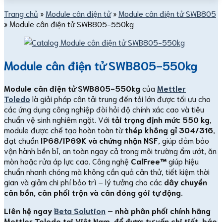
Trang chủ
»
Module cân điện tử
»
Module cân điện tử SWB805
»
Module cân điện tử SWB805-550kg
Module cân điện tử SWB805-550kg
Module cân điện tử SWB805-550kg
của
Mettler
Toledo
là giải pháp cân tải trung đến tải lớn được tối ưu cho
các ứng dụng công nghiệp đòi hỏi độ chính xác cao và tiêu
chuẩn vệ sinh nghiêm ngặt. Với
tải trọng định mức 550 kg
,
module được chế tạo hoàn toàn từ
thép không gỉ 304/316
,
đạt chuẩn
IP68/IP69K và chứng nhận NSF
, giúp đảm bảo
vận hành bền bỉ, an toàn ngay cả trong môi trường ẩm ướt, ăn
mòn hoặc rửa áp lực cao. Công nghệ
CalFree™
giúp hiệu
chuẩn nhanh chóng mà không cần quả cân thử, tiết kiệm thời
gian và giảm chi phí bảo trì – lý tưởng cho các
dây chuyền
cân bồn, cân phối trộn và cân đóng gói tự động.
Liên hệ ngay
Beta Solution
– nhà phân phối chính hãng
Mettler Toledo tại Việt Nam, để được tư vấn chi tiết, báo