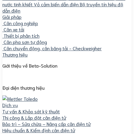
nước tinh khiết
Vỏ cảm biến dẫn điện
Bộ truyền tín hiệu độ
dẫn điện
Giải pháp
Cân công nghiệp
Cân xe tải
Thiết bị phân tích
Cân pha sơn tự động
Cân chuyển động, cân băng tải - Checkweigher
Thương hiệu
Giới thiệu về Beta-Solution
Đại diện thương hiệu
Dịch vụ
Tư vấn & Khảo sát kỹ thuật
Thi công & Lắp đặt cân điện tử
Bảo trì – Sửa chữa – Nâng cấp cân điện tử
Hiệu chuẩn & Kiểm định cân điện tử