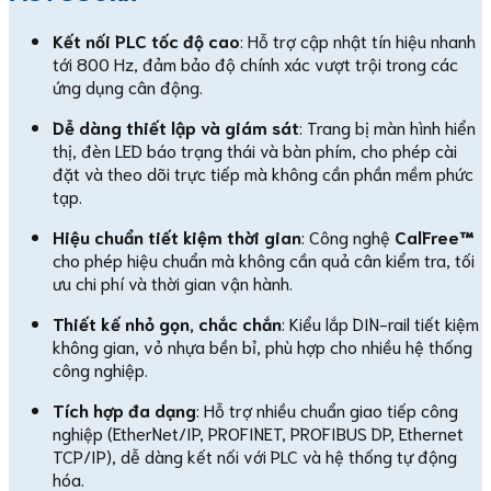
Kết nối PLC tốc độ cao
: Hỗ trợ cập nhật tín hiệu nhanh
tới 800 Hz, đảm bảo độ chính xác vượt trội trong các
ứng dụng cân động.
Dễ dàng thiết lập và giám sát
: Trang bị màn hình hiển
thị, đèn LED báo trạng thái và bàn phím, cho phép cài
đặt và theo dõi trực tiếp mà không cần phần mềm phức
tạp.
Hiệu chuẩn tiết kiệm thời gian
: Công nghệ
CalFree™
cho phép hiệu chuẩn mà không cần quả cân kiểm tra, tối
ưu chi phí và thời gian vận hành.
Thiết kế nhỏ gọn, chắc chắn
: Kiểu lắp DIN-rail tiết kiệm
không gian, vỏ nhựa bền bỉ, phù hợp cho nhiều hệ thống
công nghiệp.
Tích hợp đa dạng
: Hỗ trợ nhiều chuẩn giao tiếp công
nghiệp (EtherNet/IP, PROFINET, PROFIBUS DP, Ethernet
TCP/IP), dễ dàng kết nối với PLC và hệ thống tự động
hóa.