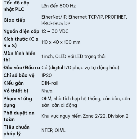
Tốc độ cập
Lên đến 800 Hz
nhật PLC
EtherNet/IP, Ethernet TCP/IP, PROFINET,
Giao tiếp
PROFIBUS DP
Nguồn điện cấp
12 – 30 VDC
Kích thước (C x
110 x 40 x 100 mm
R x S)
Màn hình hiển
1 inch, OLED với LED trạng thái
thị
Đầu vào/Đầu ra
Có (digital I/O phục vụ tự động hóa)
Chỉ số bảo vệ
IP20
Kiểu gắn
DIN-rail
Vỏ thiết bị
Nhựa
Phạm vi ứng
OEM, nhà tích hợp hệ thống, cân bàn, cân
dụng
sàn, cân di động
Phê duyệt an
Khu vực nguy hiểm Zone 2/22, Division 2
toàn
Tiêu chuẩn
NTEP, OIML
pháp lý