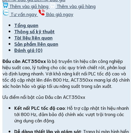
Thêm vào giỏ hàng
Thêm vào giỏ hàng
Tư vấn ngay
Báo giá ngay
Tổng quan
Thông số kỹ thuật
Tài liệu liên quan
Sản phẩm liên quan
Đánh giá (0)
Đầu cân ACT350xx
là bộ truyền tín hiệu cân công nghiệp
hiệu suất cao, lý tưởng cho các quy trình chiết rót, phân loại
và định lượng nhanh. Với khả năng kết nối PLC tốc độ cao và
tốc độ cập nhật lên đến 800 Hz, ACT350xx mang lại độ chính
xác hoàn hảo và giúp tối ưu năng suất trong sản xuất.
Ưu điểm nổi bật của Đầu cân ACT350xx
Kết nối PLC tốc độ cao
: Hỗ trợ cập nhật tín hiệu nhanh
tới 800 Hz, đảm bảo độ chính xác vượt trội trong các
ứng dụng cân động.
Dễ dàng thiết lập và giám sát
: Trang bị màn hình hiển