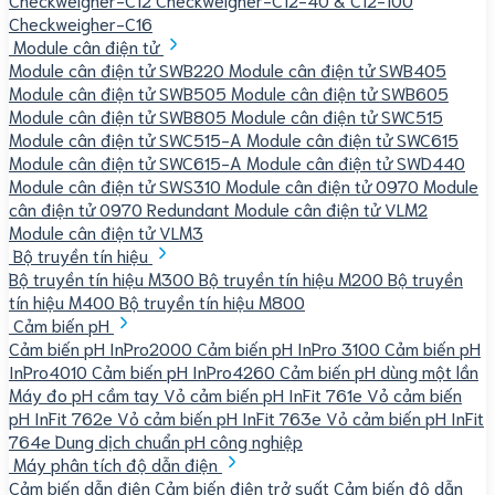
Checkweigher-C16
Module cân điện tử
Module cân điện tử SWB220
Module cân điện tử SWB405
Module cân điện tử SWB505
Module cân điện tử SWB605
Module cân điện tử SWB805
Module cân điện tử SWC515
Module cân điện tử SWC515-A
Module cân điện tử SWC615
Module cân điện tử SWC615-A
Module cân điện tử SWD440
Module cân điện tử SWS310
Module cân điện tử 0970
Module
cân điện tử 0970 Redundant
Module cân điện tử VLM2
Module cân điện tử VLM3
Bộ truyền tín hiệu
Bộ truyền tín hiệu M300
Bộ truyền tín hiệu M200
Bộ truyền
tín hiệu M400
Bộ truyền tín hiệu M800
Cảm biến pH
Cảm biến pH InPro2000
Cảm biến pH InPro 3100
Cảm biến pH
InPro4010
Cảm biến pH InPro4260
Cảm biến pH dùng một lần
Máy đo pH cầm tay
Vỏ cảm biến pH InFit 761e
Vỏ cảm biến
pH InFit 762e
Vỏ cảm biến pH InFit 763e
Vỏ cảm biến pH InFit
764e
Dung dịch chuẩn pH công nghiệp
Máy phân tích độ dẫn điện
Cảm biến dẫn điện
Cảm biến điện trở suất
Cảm biến độ dẫn