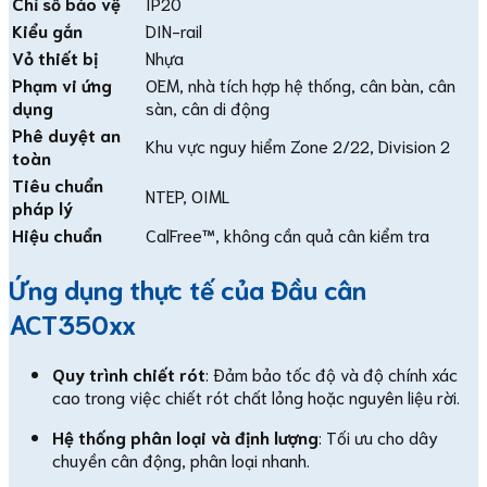
Chỉ số bảo vệ
IP20
Kiểu gắn
DIN-rail
Vỏ thiết bị
Nhựa
Phạm vi ứng
OEM, nhà tích hợp hệ thống, cân bàn, cân
dụng
sàn, cân di động
Phê duyệt an
Khu vực nguy hiểm Zone 2/22, Division 2
toàn
Tiêu chuẩn
NTEP, OIML
pháp lý
Hiệu chuẩn
CalFree™, không cần quả cân kiểm tra
Ứng dụng thực tế của Đầu cân
ACT350xx
Quy trình chiết rót
: Đảm bảo tốc độ và độ chính xác
cao trong việc chiết rót chất lỏng hoặc nguyên liệu rời.
Hệ thống phân loại và định lượng
: Tối ưu cho dây
chuyền cân động, phân loại nhanh.