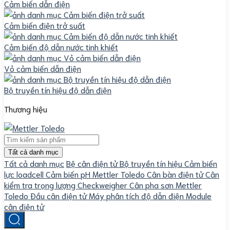
Cảm biến dẫn điện
Cảm biến điện trở suất
Cảm biến độ dẫn nước tinh khiết
Vỏ cảm biến dẫn điện
Bộ truyền tín hiệu độ dẫn điện
Thương hiệu
Tất cả danh mục
Tất cả danh mục
Bệ cân điện tử
Bộ truyền tín hiệu
Cảm biến
lực loadcell
Cảm biến pH Mettler Toledo
Cân bàn điện tử
Cân
kiểm tra trọng lượng Checkweigher
Cân pha sơn Mettler
Toledo
Đầu cân điện tử
Máy phân tích độ dẫn điện
Module
cân điện tử