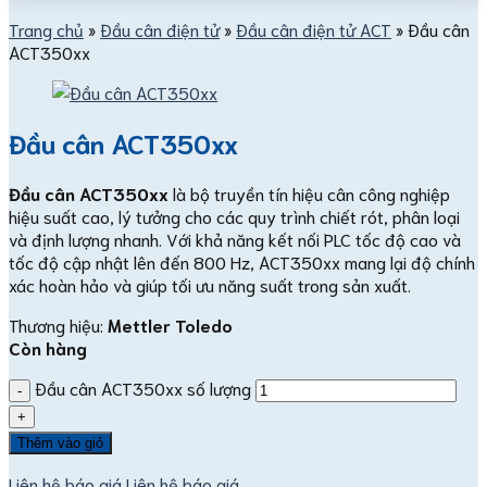
Trang chủ
»
Đầu cân điện tử
»
Đầu cân điện tử ACT
»
Đầu cân
ACT350xx
Đầu cân ACT350xx
Đầu cân ACT350xx
là bộ truyền tín hiệu cân công nghiệp
hiệu suất cao, lý tưởng cho các quy trình chiết rót, phân loại
và định lượng nhanh. Với khả năng kết nối PLC tốc độ cao và
tốc độ cập nhật lên đến 800 Hz, ACT350xx mang lại độ chính
xác hoàn hảo và giúp tối ưu năng suất trong sản xuất.
Thương hiệu:
Mettler Toledo
Còn hàng
Đầu cân ACT350xx số lượng
Thêm vào giỏ
Liên hệ báo giá
Liên hệ báo giá