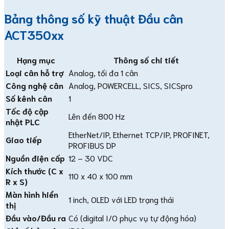
Bảng thông số kỹ thuật Đầu cân
ACT350xx
Hạng mục
Thông số chi tiết
Loại cân hỗ trợ
Analog, tối đa 1 cân
Công nghệ cân
Analog, POWERCELL, SICS, SICSpro
Số kênh cân
1
Tốc độ cập
Lên đến 800 Hz
nhật PLC
EtherNet/IP, Ethernet TCP/IP, PROFINET,
Giao tiếp
PROFIBUS DP
Nguồn điện cấp
12 – 30 VDC
Kích thước (C x
110 x 40 x 100 mm
R x S)
Màn hình hiển
1 inch, OLED với LED trạng thái
thị
Đầu vào/Đầu ra
Có (digital I/O phục vụ tự động hóa)