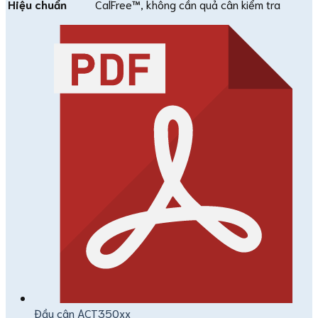
Hiệu chuẩn
CalFree™, không cần quả cân kiểm tra
Đầu cân ACT350xx