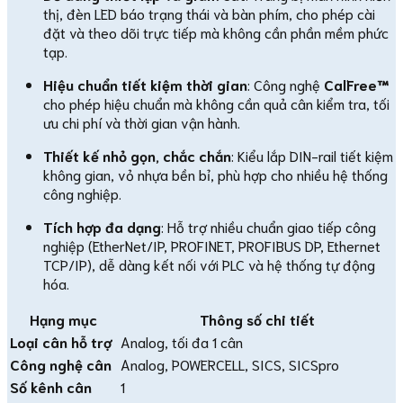
thị, đèn LED báo trạng thái và bàn phím, cho phép cài
đặt và theo dõi trực tiếp mà không cần phần mềm phức
tạp.
Hiệu chuẩn tiết kiệm thời gian
: Công nghệ
CalFree™
cho phép hiệu chuẩn mà không cần quả cân kiểm tra, tối
ưu chi phí và thời gian vận hành.
Thiết kế nhỏ gọn, chắc chắn
: Kiểu lắp DIN-rail tiết kiệm
không gian, vỏ nhựa bền bỉ, phù hợp cho nhiều hệ thống
công nghiệp.
Tích hợp đa dạng
: Hỗ trợ nhiều chuẩn giao tiếp công
nghiệp (EtherNet/IP, PROFINET, PROFIBUS DP, Ethernet
TCP/IP), dễ dàng kết nối với PLC và hệ thống tự động
hóa.
Hạng mục
Thông số chi tiết
Loại cân hỗ trợ
Analog, tối đa 1 cân
Công nghệ cân
Analog, POWERCELL, SICS, SICSpro
Số kênh cân
1