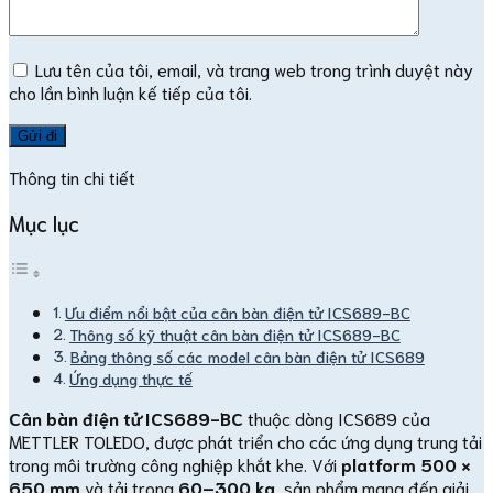
Lưu tên của tôi, email, và trang web trong trình duyệt này
cho lần bình luận kế tiếp của tôi.
Thông tin chi tiết
Mục lục
Ưu điểm nổi bật của cân bàn điện tử ICS689-BC
Thông số kỹ thuật cân bàn điện tử ICS689-BC
Bảng thông số các model cân bàn điện tử ICS689
Ứng dụng thực tế
Cân bàn điện tử ICS689-BC
thuộc dòng ICS689 của
METTLER TOLEDO, được phát triển cho các ứng dụng trung tải
trong môi trường công nghiệp khắt khe. Với
platform 500 ×
650 mm
và tải trọng
60–300 kg
, sản phẩm mang đến giải