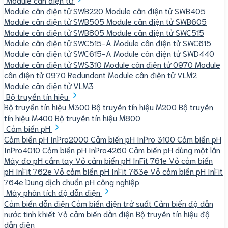
Module cân điện tử SWB220
Module cân điện tử SWB405
Module cân điện tử SWB505
Module cân điện tử SWB605
Module cân điện tử SWB805
Module cân điện tử SWC515
Module cân điện tử SWC515-A
Module cân điện tử SWC615
Module cân điện tử SWC615-A
Module cân điện tử SWD440
Module cân điện tử SWS310
Module cân điện tử 0970
Module
cân điện tử 0970 Redundant
Module cân điện tử VLM2
Module cân điện tử VLM3
Bộ truyền tín hiệu
Bộ truyền tín hiệu M300
Bộ truyền tín hiệu M200
Bộ truyền
tín hiệu M400
Bộ truyền tín hiệu M800
Cảm biến pH
Cảm biến pH InPro2000
Cảm biến pH InPro 3100
Cảm biến pH
InPro4010
Cảm biến pH InPro4260
Cảm biến pH dùng một lần
Máy đo pH cầm tay
Vỏ cảm biến pH InFit 761e
Vỏ cảm biến
pH InFit 762e
Vỏ cảm biến pH InFit 763e
Vỏ cảm biến pH InFit
764e
Dung dịch chuẩn pH công nghiệp
Máy phân tích độ dẫn điện
Cảm biến dẫn điện
Cảm biến điện trở suất
Cảm biến độ dẫn
nước tinh khiết
Vỏ cảm biến dẫn điện
Bộ truyền tín hiệu độ
dẫn điện