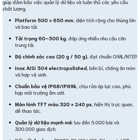
giúp đảm bảo việc quản lý dữ liệu và tuân thủ các yêu cầu
chất lượng.
Platform 500 × 650 mm
, diện tích rộng cho thùng lớn
và bao tải.
Tải trọng 60–300 kg
, đáp ứng nhiều nhu cầu cân
trung tải.
Độ chính xác cao (20 g / 50 g)
, đạt chuẩn OIML/NTEP.
Inox AISI 304 electropolished
, bền bỉ, chống ăn mòn
và hợp vệ sinh.
Chuẩn bảo vệ IP68/IP69k
, chịu rửa áp lực cao, phù
hợp môi trường ẩm ướt.
Màn hình TFT màu 320 × 240 px
, hiển thị trực quan,
dễ thao tác.
Quản lý dữ liệu mạnh mẽ
: lưu đến 5.000 bài và
300.000 giao dịch.