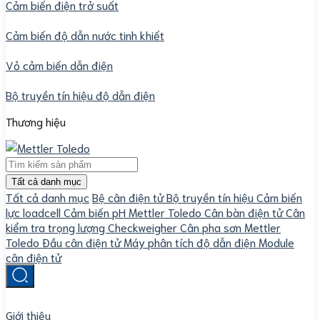
Cảm biến điện trở suất
Cảm biến độ dẫn nước tinh khiết
Vỏ cảm biến dẫn điện
Bộ truyền tín hiệu độ dẫn điện
Thương hiệu
Tất cả danh mục
Tất cả danh mục
Bệ cân điện tử
Bộ truyền tín hiệu
Cảm biến
lực loadcell
Cảm biến pH Mettler Toledo
Cân bàn điện tử
Cân
kiểm tra trọng lượng Checkweigher
Cân pha sơn Mettler
Toledo
Đầu cân điện tử
Máy phân tích độ dẫn điện
Module
cân điện tử
Giới thiệu