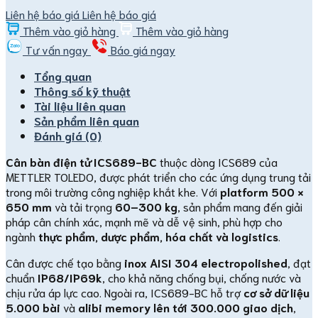
Liên hệ báo giá
Liên hệ báo giá
Thêm vào giỏ hàng
Thêm vào giỏ hàng
Tư vấn ngay
Báo giá ngay
Tổng quan
Thông số kỹ thuật
Tài liệu liên quan
Sản phẩm liên quan
Đánh giá (0)
Cân bàn điện tử ICS689-BC
thuộc dòng ICS689 của
METTLER TOLEDO, được phát triển cho các ứng dụng trung tải
trong môi trường công nghiệp khắt khe. Với
platform 500 ×
650 mm
và tải trọng
60–300 kg
, sản phẩm mang đến giải
pháp cân chính xác, mạnh mẽ và dễ vệ sinh, phù hợp cho
ngành
thực phẩm, dược phẩm, hóa chất và logistics
.
Cân được chế tạo bằng
inox AISI 304 electropolished
, đạt
chuẩn
IP68/IP69k
, cho khả năng chống bụi, chống nước và
chịu rửa áp lực cao. Ngoài ra, ICS689-BC hỗ trợ
cơ sở dữ liệu
5.000 bài
và
alibi memory lên tới 300.000 giao dịch
,