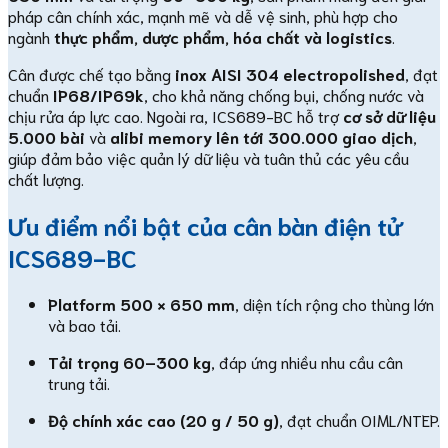
pháp cân chính xác, mạnh mẽ và dễ vệ sinh, phù hợp cho
ngành
thực phẩm, dược phẩm, hóa chất và logistics
.
Cân được chế tạo bằng
inox AISI 304 electropolished
, đạt
chuẩn
IP68/IP69k
, cho khả năng chống bụi, chống nước và
chịu rửa áp lực cao. Ngoài ra, ICS689-BC hỗ trợ
cơ sở dữ liệu
5.000 bài
và
alibi memory lên tới 300.000 giao dịch
,
giúp đảm bảo việc quản lý dữ liệu và tuân thủ các yêu cầu
chất lượng.
Ưu điểm nổi bật của cân bàn điện tử
ICS689-BC
Platform 500 × 650 mm
, diện tích rộng cho thùng lớn
và bao tải.
Tải trọng 60–300 kg
, đáp ứng nhiều nhu cầu cân
trung tải.
Độ chính xác cao (20 g / 50 g)
, đạt chuẩn OIML/NTEP.