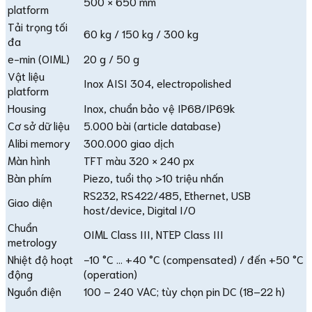
500 × 650 mm
platform
Tải trọng tối
60 kg / 150 kg / 300 kg
đa
e-min (OIML)
20 g / 50 g
Vật liệu
Inox AISI 304, electropolished
platform
Housing
Inox, chuẩn bảo vệ IP68/IP69k
Cơ sở dữ liệu
5.000 bài (article database)
Alibi memory
300.000 giao dịch
Màn hình
TFT màu 320 × 240 px
Bàn phím
Piezo, tuổi thọ >10 triệu nhấn
RS232, RS422/485, Ethernet, USB
Giao diện
host/device, Digital I/O
Chuẩn
OIML Class III, NTEP Class III
metrology
Nhiệt độ hoạt
−10 °C … +40 °C (compensated) / đến +50 °C
động
(operation)
Nguồn điện
100 – 240 VAC; tùy chọn pin DC (18–22 h)