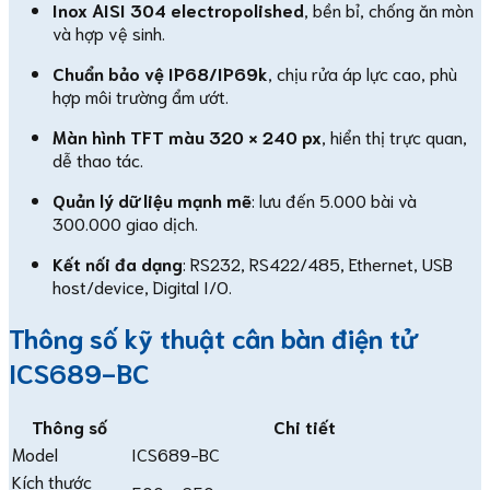
Inox AISI 304 electropolished
, bền bỉ, chống ăn mòn
và hợp vệ sinh.
Chuẩn bảo vệ IP68/IP69k
, chịu rửa áp lực cao, phù
hợp môi trường ẩm ướt.
Màn hình TFT màu 320 × 240 px
, hiển thị trực quan,
dễ thao tác.
Quản lý dữ liệu mạnh mẽ
: lưu đến 5.000 bài và
300.000 giao dịch.
Kết nối đa dạng
: RS232, RS422/485, Ethernet, USB
host/device, Digital I/O.
Thông số kỹ thuật cân bàn điện tử
ICS689-BC
Thông số
Chi tiết
Model
ICS689-BC
Kích thước