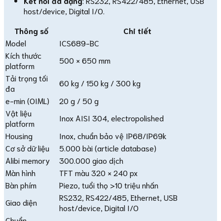
Kết nối đa dạng
: RS232, RS422/485, Ethernet, USB
host/device, Digital I/O.
Thông số
Chi tiết
Model
ICS689-BC
Kích thước
500 × 650 mm
platform
Tải trọng tối
60 kg / 150 kg / 300 kg
đa
e-min (OIML)
20 g / 50 g
Vật liệu
Inox AISI 304, electropolished
platform
Housing
Inox, chuẩn bảo vệ IP68/IP69k
Cơ sở dữ liệu
5.000 bài (article database)
Alibi memory
300.000 giao dịch
Màn hình
TFT màu 320 × 240 px
Bàn phím
Piezo, tuổi thọ >10 triệu nhấn
RS232, RS422/485, Ethernet, USB
Giao diện
host/device, Digital I/O
Chuẩn