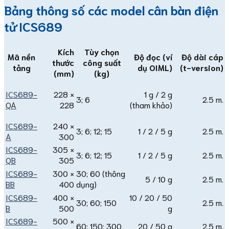
Bảng thông số các model cân bàn điện
tử ICS689
Kích
Tùy chọn
Mã nền
Độ đọc (ví
Độ dài cáp
thước
công suất
tảng
dụ OIML)
(t-version)
(mm)
(kg)
ICS689-
228 ×
1 g / 2 g
3; 6
2.5 m.
QA
228
(tham khảo)
ICS689-
240 ×
3; 6; 12; 15
1 / 2 / 5 g
2.5 m.
A
300
ICS689-
305 ×
3; 6; 12; 15
1 / 2 / 5 g
2.5 m.
QB
305
ICS689-
300 ×
30; 60 (thông
5 / 10 g
2.5 m.
BB
400
dụng)
ICS689-
400 ×
10 / 20 / 50
30; 60; 150
2.5 m.
B
500
g
ICS689-
500 ×
60; 150; 300
20 / 50 g
2.5 m.