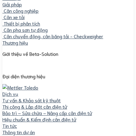
Giải pháp
Cân công nghiệp
Cân xe tải
Thiết bị phân tích
Cân pha sơn tự động
Cân chuyển động, cân băng tải - Checkweigher
Thương hiệu
Giới thiệu về Beta-Solution
Đại diện thương hiệu
Dịch vụ
Tư vấn & Khảo sát kỹ thuật
Thi công & Lắp đặt cân điện tử
Bảo trì – Sửa chữa – Nâng cấp cân điện tử
Hiệu chuẩn & Kiểm định cân điện tử
Tin tức
Thông tin dự án