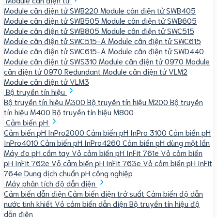
Module cân điện tử SWB220
Module cân điện tử SWB405
Module cân điện tử SWB505
Module cân điện tử SWB605
Module cân điện tử SWB805
Module cân điện tử SWC515
Module cân điện tử SWC515-A
Module cân điện tử SWC615
Module cân điện tử SWC615-A
Module cân điện tử SWD440
Module cân điện tử SWS310
Module cân điện tử 0970
Module
cân điện tử 0970 Redundant
Module cân điện tử VLM2
Module cân điện tử VLM3
Bộ truyền tín hiệu
Bộ truyền tín hiệu M300
Bộ truyền tín hiệu M200
Bộ truyền
tín hiệu M400
Bộ truyền tín hiệu M800
Cảm biến pH
Cảm biến pH InPro2000
Cảm biến pH InPro 3100
Cảm biến pH
InPro4010
Cảm biến pH InPro4260
Cảm biến pH dùng một lần
Máy đo pH cầm tay
Vỏ cảm biến pH InFit 761e
Vỏ cảm biến
pH InFit 762e
Vỏ cảm biến pH InFit 763e
Vỏ cảm biến pH InFit
764e
Dung dịch chuẩn pH công nghiệp
Máy phân tích độ dẫn điện
Cảm biến dẫn điện
Cảm biến điện trở suất
Cảm biến độ dẫn
nước tinh khiết
Vỏ cảm biến dẫn điện
Bộ truyền tín hiệu độ
dẫn điện