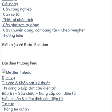
Giải pháp
Cân công nghiệp
Cân xe tải
Thiết bị phân tích
Cân pha sơn tự động
Cân chuyển động, cân băng tải - Checkweigher
Thương hiệu
Giới thiệu về Beta-Solution
Đại diện thương hiệu
Dịch vụ
Tư vấn & Khảo sát kỹ thuật
Thi công & Lắp đặt cân điện tử
Bảo trì – Sửa chữa – Nâng cấp cân điện tử
Hiệu chuẩn & Kiểm định cân điện tử
Tin tức
Thông tin dự án