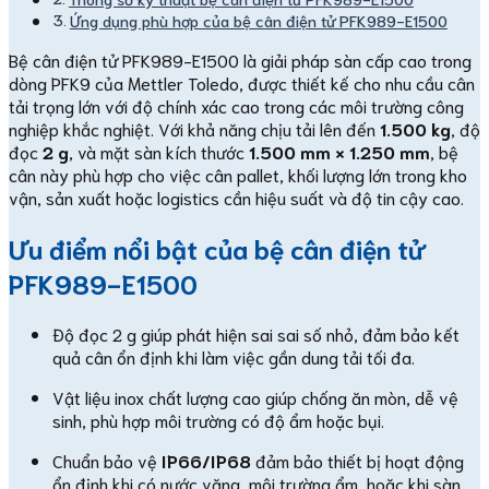
Ứng dụng phù hợp của bệ cân điện tử PFK989-E1500
Bệ cân điện tử PFK989-E1500 là giải pháp sàn cấp cao trong
dòng PFK9 của Mettler Toledo, được thiết kế cho nhu cầu cân
tải trọng lớn với độ chính xác cao trong các môi trường công
nghiệp khắc nghiệt. Với khả năng chịu tải lên đến
1.500 kg
, độ
đọc
2 g
, và mặt sàn kích thước
1.500 mm × 1.250 mm
, bệ
cân này phù hợp cho việc cân pallet, khối lượng lớn trong kho
vận, sản xuất hoặc logistics cần hiệu suất và độ tin cậy cao.
Ưu điểm nổi bật của bệ cân điện tử
PFK989-E1500
Độ đọc 2 g giúp phát hiện sai sai số nhỏ, đảm bảo kết
quả cân ổn định khi làm việc gần dung tải tối đa.
Vật liệu inox chất lượng cao giúp chống ăn mòn, dễ vệ
sinh, phù hợp môi trường có độ ẩm hoặc bụi.
Chuẩn bảo vệ
IP66/IP68
đảm bảo thiết bị hoạt động
ổn định khi có nước văng, môi trường ẩm, hoặc khi sàn