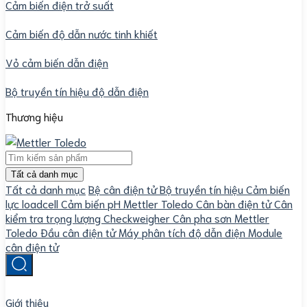
Cảm biến điện trở suất
Cảm biến độ dẫn nước tinh khiết
Vỏ cảm biến dẫn điện
Bộ truyền tín hiệu độ dẫn điện
Thương hiệu
Tất cả danh mục
Tất cả danh mục
Bệ cân điện tử
Bộ truyền tín hiệu
Cảm biến
lực loadcell
Cảm biến pH Mettler Toledo
Cân bàn điện tử
Cân
kiểm tra trọng lượng Checkweigher
Cân pha sơn Mettler
Toledo
Đầu cân điện tử
Máy phân tích độ dẫn điện
Module
cân điện tử
Giới thiệu