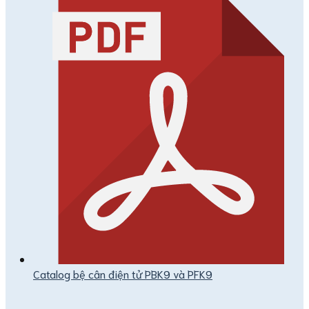
Catalog bệ cân điện tử PBK9 và PFK9