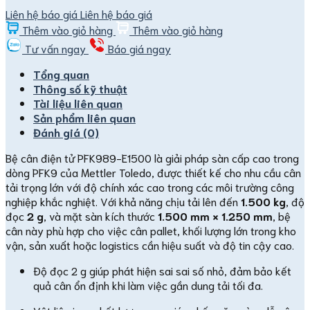
Liên hệ báo giá
Liên hệ báo giá
Thêm vào giỏ hàng
Thêm vào giỏ hàng
Tư vấn ngay
Báo giá ngay
Tổng quan
Thông số kỹ thuật
Tài liệu liên quan
Sản phẩm liên quan
Đánh giá (0)
Bệ cân điện tử PFK989-E1500 là giải pháp sàn cấp cao trong
dòng PFK9 của Mettler Toledo, được thiết kế cho nhu cầu cân
tải trọng lớn với độ chính xác cao trong các môi trường công
nghiệp khắc nghiệt. Với khả năng chịu tải lên đến
1.500 kg
, độ
đọc
2 g
, và mặt sàn kích thước
1.500 mm × 1.250 mm
, bệ
cân này phù hợp cho việc cân pallet, khối lượng lớn trong kho
vận, sản xuất hoặc logistics cần hiệu suất và độ tin cậy cao.
Độ đọc 2 g giúp phát hiện sai sai số nhỏ, đảm bảo kết
quả cân ổn định khi làm việc gần dung tải tối đa.