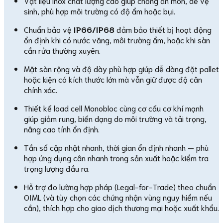
Vật liệu inox chất lượng cao giúp chống ăn mòn, dễ vệ
sinh, phù hợp môi trường có độ ẩm hoặc bụi.
Chuẩn bảo vệ
IP66/IP68
đảm bảo thiết bị hoạt động
ổn định khi có nước văng, môi trường ẩm, hoặc khi sàn
cần rửa thường xuyên.
Mặt sàn rộng và độ dày phù hợp giúp dễ dàng đặt pallet
hoặc kiện có kích thước lớn mà vẫn giữ được độ cân
chính xác.
Thiết kế load cell Monobloc cùng cơ cấu cơ khí mạnh
giúp giảm rung, biến dạng do môi trường và tải trọng,
nâng cao tính ổn định.
Tần số cập nhật nhanh, thời gian ổn định nhanh — phù
hợp ứng dụng cân nhanh trong sản xuất hoặc kiểm tra
trọng lượng đầu ra.
Hỗ trợ đo lường hợp pháp (Legal-for-Trade) theo chuẩn
OIML (và tùy chọn các chứng nhận vùng nguy hiểm nếu
cần), thích hợp cho giao dịch thương mại hoặc xuất khẩu.