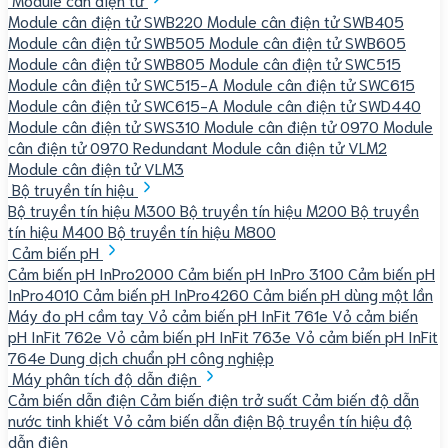
Module cân điện tử SWB220
Module cân điện tử SWB405
Module cân điện tử SWB505
Module cân điện tử SWB605
Module cân điện tử SWB805
Module cân điện tử SWC515
Module cân điện tử SWC515-A
Module cân điện tử SWC615
Module cân điện tử SWC615-A
Module cân điện tử SWD440
Module cân điện tử SWS310
Module cân điện tử 0970
Module
cân điện tử 0970 Redundant
Module cân điện tử VLM2
Module cân điện tử VLM3
Bộ truyền tín hiệu
Bộ truyền tín hiệu M300
Bộ truyền tín hiệu M200
Bộ truyền
tín hiệu M400
Bộ truyền tín hiệu M800
Cảm biến pH
Cảm biến pH InPro2000
Cảm biến pH InPro 3100
Cảm biến pH
InPro4010
Cảm biến pH InPro4260
Cảm biến pH dùng một lần
Máy đo pH cầm tay
Vỏ cảm biến pH InFit 761e
Vỏ cảm biến
pH InFit 762e
Vỏ cảm biến pH InFit 763e
Vỏ cảm biến pH InFit
764e
Dung dịch chuẩn pH công nghiệp
Máy phân tích độ dẫn điện
Cảm biến dẫn điện
Cảm biến điện trở suất
Cảm biến độ dẫn
nước tinh khiết
Vỏ cảm biến dẫn điện
Bộ truyền tín hiệu độ
dẫn điện