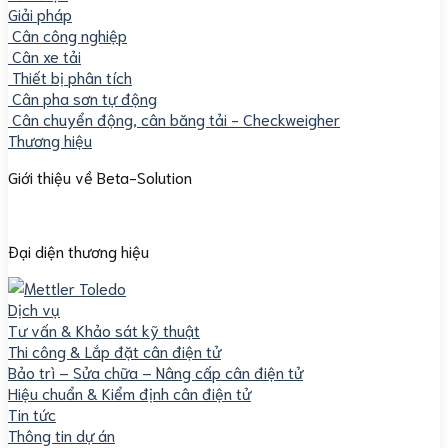
Giải pháp
Cân công nghiệp
Cân xe tải
Thiết bị phân tích
Cân pha sơn tự động
Cân chuyển động, cân băng tải - Checkweigher
Thương hiệu
Giới thiệu về Beta-Solution
Đại diện thương hiệu
Dịch vụ
Tư vấn & Khảo sát kỹ thuật
Thi công & Lắp đặt cân điện tử
Bảo trì – Sửa chữa – Nâng cấp cân điện tử
Hiệu chuẩn & Kiểm định cân điện tử
Tin tức
Thông tin dự án