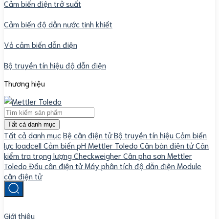
Cảm biến điện trở suất
Cảm biến độ dẫn nước tinh khiết
Vỏ cảm biến dẫn điện
Bộ truyền tín hiệu độ dẫn điện
Thương hiệu
Tất cả danh mục
Tất cả danh mục
Bệ cân điện tử
Bộ truyền tín hiệu
Cảm biến
lực loadcell
Cảm biến pH Mettler Toledo
Cân bàn điện tử
Cân
kiểm tra trọng lượng Checkweigher
Cân pha sơn Mettler
Toledo
Đầu cân điện tử
Máy phân tích độ dẫn điện
Module
cân điện tử
Giới thiệu