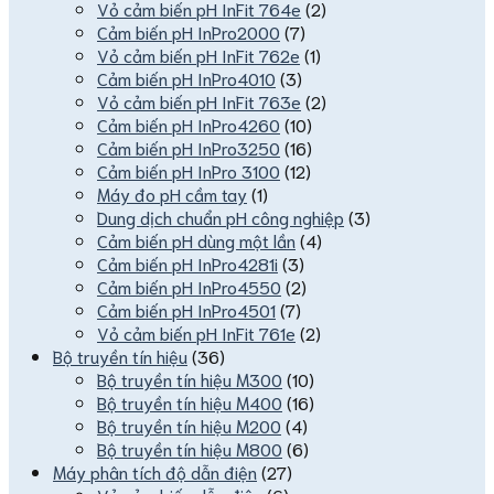
Vỏ cảm biến pH InFit 764e
(2)
Cảm biến pH InPro2000
(7)
Vỏ cảm biến pH InFit 762e
(1)
Cảm biến pH InPro4010
(3)
Vỏ cảm biến pH InFit 763e
(2)
Cảm biến pH InPro4260
(10)
Cảm biến pH InPro3250
(16)
Cảm biến pH InPro 3100
(12)
Máy đo pH cầm tay
(1)
Dung dịch chuẩn pH công nghiệp
(3)
Cảm biến pH dùng một lần
(4)
Cảm biến pH InPro4281i
(3)
Cảm biến pH InPro4550
(2)
Cảm biến pH InPro4501
(7)
Vỏ cảm biến pH InFit 761e
(2)
Bộ truyền tín hiệu
(36)
Bộ truyền tín hiệu M300
(10)
Bộ truyền tín hiệu M400
(16)
Bộ truyền tín hiệu M200
(4)
Bộ truyền tín hiệu M800
(6)
Máy phân tích độ dẫn điện
(27)