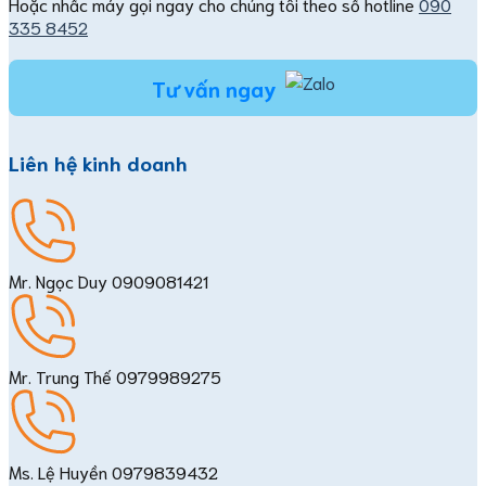
Hoặc nhấc máy gọi ngay cho chúng tôi theo số hotline
090
335 8452
Tư vấn ngay
Liên hệ kinh doanh
Mr. Ngọc Duy
0909081421
Mr. Trung Thế
0979989275
Ms. Lệ Huyền
0979839432