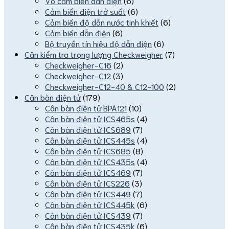
Vỏ cảm biến dẫn điện
(6)
Cảm biến điện trở suất
(6)
Cảm biến độ dẫn nước tinh khiết
(6)
Cảm biến dẫn điện
(6)
Bộ truyền tín hiệu độ dẫn điện
(6)
Cân kiểm tra trọng lượng Checkweigher
(7)
Checkweigher-C16
(2)
Checkweigher-C12
(3)
Checkweigher-C12-40 & C12-100
(2)
Cân bàn điện tử
(179)
Cân bàn điện tử BPA121
(10)
Cân bàn điện tử ICS465s
(4)
Cân bàn điện tử ICS689
(7)
Cân bàn điện tử ICS445s
(4)
Cân bàn điện tử ICS685
(8)
Cân bàn điện tử ICS435s
(4)
Cân bàn điện tử ICS469
(7)
Cân bàn điện tử ICS226
(3)
Cân bàn điện tử ICS449
(7)
Cân bàn điện tử ICS445k
(6)
Cân bàn điện tử ICS439
(7)
Cân bàn điện tử ICS435k
(6)