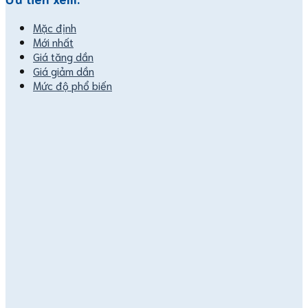
Mặc định
Mới nhất
Giá tăng dần
Giá giảm dần
Mức độ phổ biến
Danh mục sản phẩm
Bộ truyền tín hiệu
Cảm biến pH Mettler Toledo
Cân kiểm tra trọng lượng Checkweigher
Cân pha sơn Mettler Toledo
Máy phân tích độ dẫn điện
Module cân điện tử
Cân bàn điện tử
Đầu cân điện tử
Bệ cân điện tử
Cảm biến lực loadcell